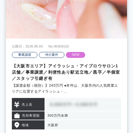
公開日：2026.08.05
No.00008152
事業譲渡
仲介案件
NEW
【大阪市エリア】アイラッシュ・アイブロウサロン1
店舗／事業譲渡／利便性あり駅近立地／黒字／半個室
／スタッフ引継ぎ有
【譲渡金額（税別）】240万円 ●本件は、大阪市内の人気商業エ
リアに位置するアイラッシュ・…
売上高
売却希望額
300万円未満
地域
大阪府