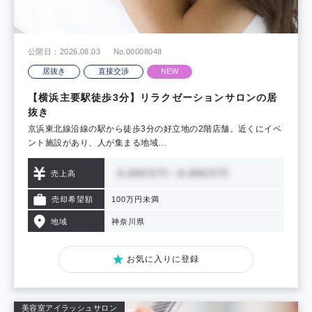
公開日：2026.08.03
No.00008048
居抜き
直接交渉
NEW
【横浜主要駅徒歩3分】リラクゼーションサロンの居
抜き
京浜東北線沿線の駅から徒歩3分の好立地の2階店舗。近くにイベ
ント施設があり、人が集まる地域…
売上高
売却希望額
100万円未満
地域
神奈川県
お気に入りに登録
美容室
アイラッシュサロン