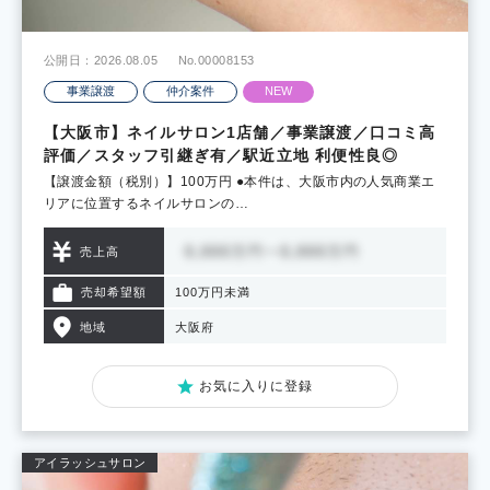
公開日：2026.08.05
No.00008153
事業譲渡
仲介案件
NEW
【大阪市】ネイルサロン1店舗／事業譲渡／口コミ高
評価／スタッフ引継ぎ有／駅近立地 利便性良◎
【譲渡金額（税別）】100万円 ●本件は、大阪市内の人気商業エ
リアに位置するネイルサロンの…
売上高
売却希望額
100万円未満
地域
大阪府
お気に入りに登録
アイラッシュサロン