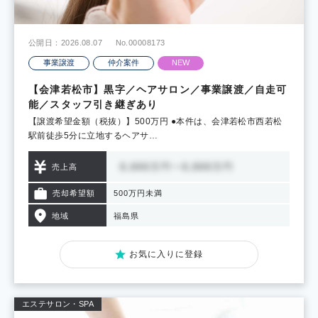
公開日：2026.08.07
No.00008173
事業譲渡
仲介案件
NEW
【会津若松市】黒字／ヘアサロン／事業譲渡／自走可
能／スタッフ引き継ぎあり
【譲渡希望金額（税抜）】500万円 ●本件は、会津若松市西若松
駅前徒歩5分に立地するヘアサ…
売上高
売却希望額
500万円未満
地域
福島県
お気に入りに登録
エステサロン・SPA