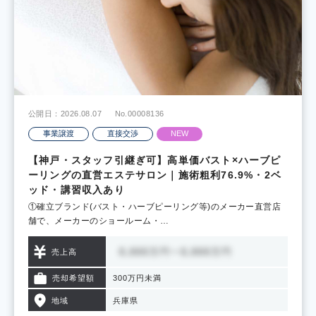
公開日：2026.08.07
No.00008136
事業譲渡
直接交渉
NEW
【神戸・スタッフ引継ぎ可】高単価バスト×ハーブピ
ーリングの直営エステサロン｜施術粗利76.9%・2ベ
ッド・講習収入あり
①確立ブランド(バスト・ハーブピーリング等)のメーカー直営店
舗で、メーカーのショールーム・…
売上高
売却希望額
300万円未満
地域
兵庫県