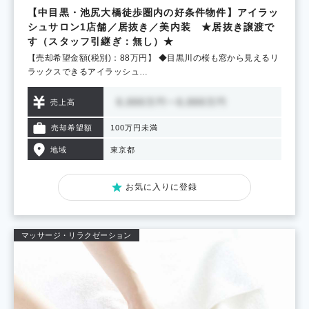
【中目黒・池尻大橋徒歩圏内の好条件物件】アイラッ
シュサロン1店舗／居抜き／美内装 ★居抜き譲渡で
す（スタッフ引継ぎ：無し）★
【売却希望金額(税別)：88万円】 ◆目黒川の桜も窓から見えるリ
ラックスできるアイラッシュ…
売上高
売却希望額
100万円未満
地域
東京都
お気に入りに登録
マッサージ・リラクゼーション