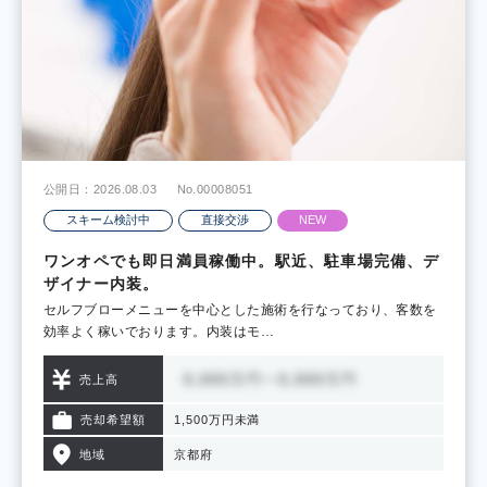
公開日：2026.08.03
No.00008051
スキーム検討中
直接交渉
NEW
ワンオペでも即日満員稼働中。駅近、駐車場完備、デ
ザイナー内装。
セルフブローメニューを中心とした施術を行なっており、客数を
効率よく稼いでおります。内装はモ…
売上高
売却希望額
1,500万円未満
地域
京都府