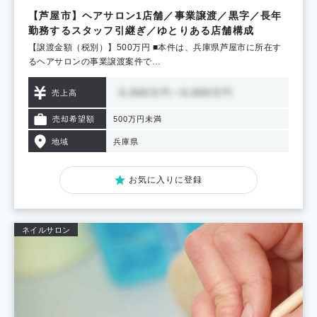
【芦屋市】ヘアサロン1店舗／事業譲渡／黒字／長年
勤務するスタッフ引継ぎ／ゆとりある店舗構成
【譲渡金額（税別）】500万円 ■本件は、兵庫県芦屋市に所在す
るヘアサロンの事業譲渡案件で…
売上高
売却希望額
500万円未満
地域
兵庫県
お気に入りに登録
ネイルサロン