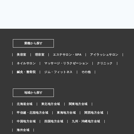
業種から探す
美容室
理容室
エステサロン・SPA
アイラッシュサロン
ネイルサロン
マッサージ・リラクゼーション
クリニック
鍼灸・整骨院
ジム・フィットネス
その他
地域から探す
北海道全域
東北地方全域
関東地方全域
甲信越・北陸地方全域
東海地方全域
関西地方全域
中国地方全域
四国地方全域
九州・沖縄地方全域
海外全域