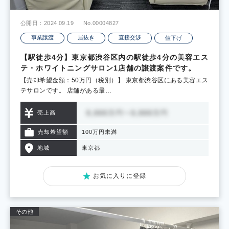
公開日：2024.09.19
No.00004827
事業譲渡
居抜き
直接交渉
値下げ
【駅徒歩4分】東京都渋谷区内の駅徒歩4分の美容エス
テ・ホワイトニングサロン1店舗の譲渡案件です。
【売却希望金額：50万円（税別）】 東京都渋谷区にある美容エス
テサロンです。 店舗がある最…
売上高
売却希望額
100万円未満
地域
東京都
お気に入りに登録
その他