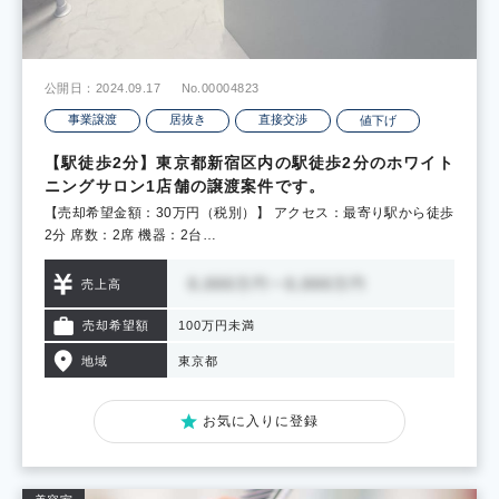
公開日：2024.09.17
No.00004823
事業譲渡
居抜き
直接交渉
値下げ
【駅徒歩2分】東京都新宿区内の駅徒歩2分のホワイト
ニングサロン1店舗の譲渡案件です。
【売却希望金額：30万円（税別）】 アクセス：最寄り駅から徒歩
2分 席数：2席 機器：2台…
売上高
売却希望額
100万円未満
地域
東京都
お気に入りに登録