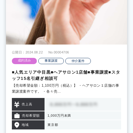
公開日：2024.08.22
No.00004706
成約済み
事業譲渡
仲介案件
■人気エリア中目黒■ヘアサロン1店舗■事業譲渡■スタ
ッフ15名引継ぎ相談可
【売却希望金額：1,100万円（税込）】 ・ヘアサロン１店舗の事
業譲渡案件です。 ・各々売…
売上高
売却希望額
1,000万円未満
地域
東京都