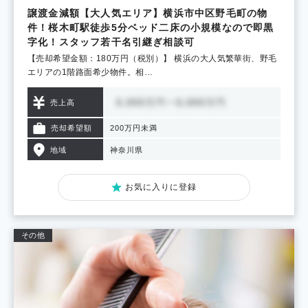
譲渡金減額【大人気エリア】横浜市中区野毛町の物
件！桜木町駅徒歩5分ベッド二床の小規模なので即黒
字化！スタッフ若干名引継ぎ相談可
【売却希望金額：180万円（税別）】 横浜の大人気繁華街、野毛
エリアの1階路面希少物件。相…
売上高
売却希望額
200万円未満
地域
神奈川県
お気に入りに登録
その他