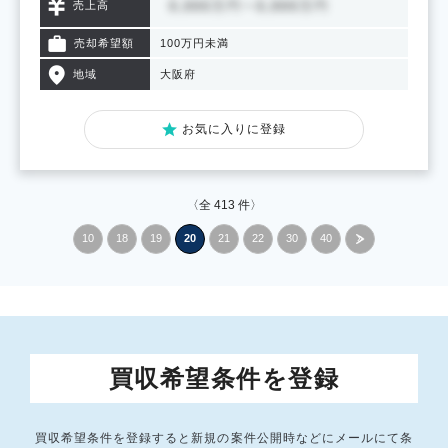
売上高
売却希望額
100万円未満
地域
大阪府
お気に入りに登録
〈全
413
件〉
10
18
19
20
21
22
30
40
»
買収希望条件を登録
買収希望条件を登録すると新規の案件公開時などにメールにて条