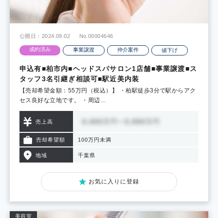
公開日：2024.09.02
No.00004646
成約済み
事業譲渡
仲介案件
値下げ
申込有■柏市内■ヘッドスパサロン1店舗■事業譲渡■ス
タッフ3名引継ぎ相談可■駅近美内装
【売却希望金額：55万円（税込）】 ・柏駅徒歩3分で駅からアク
セス良好な立地です。 ・周辺…
売上高
売却希望額
100万円未満
地域
千葉県
お気に入りに登録
美容室