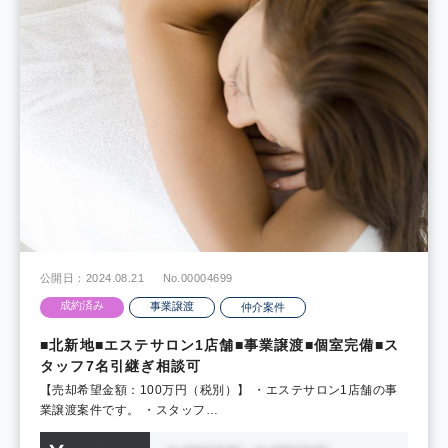
公開日：2024.08.21
No.00004699
成約済み
事業譲渡
仲介案件
■北新地■エステサロン1店舗■事業譲渡■個室完備■ス
タッフ7名引継ぎ相談可
【売却希望金額：100万円（税別）】 ・エステサロン1店舗の事
業譲渡案件です。 ・スタッフ…