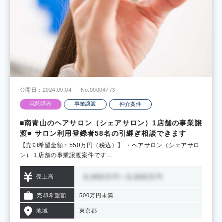
公開日：2024.09.04
No.00004773
成約済み
事業譲渡
仲介案件
■南青山のヘアサロン（シェアサロン）1店舗の事業譲
渡■ サロン利用登録者58名の引継ぎ相談できます
【売却希望金額：550万円（税込）】 ・ヘアサロン（シェアサロ
ン）１店舗の事業譲渡案件です…
売上高
売却希望額
500万円未満
地域
東京都