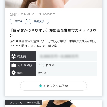
公開日：2024.09.30
No.00004873
居抜き
直接交渉
【固定客がつきやすい】愛知県名古屋市のベッドタウ
ン
現在区画整理等で急激に人口が増え小学校、中学校やお店が増え
どんどん開けてきてるので、新規集…
売上高
売却希望額
750万円未満
地域
愛知県
お気に入りに登録
エステサロン・SPA
その他