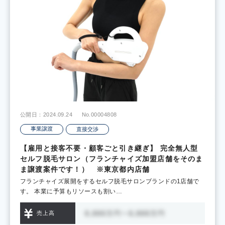
公開日：2024.09.24
No.00004808
事業譲渡
直接交渉
【雇用と接客不要・顧客ごと引き継ぎ】 完全無人型
セルフ脱毛サロン（フランチャイズ加盟店舗をそのま
ま譲渡案件です！） ※東京都内店舗
フランチャイズ展開をするセルフ脱毛サロンブランドの1店舗で
す。 本業に予算もリソースも割い…
売上高