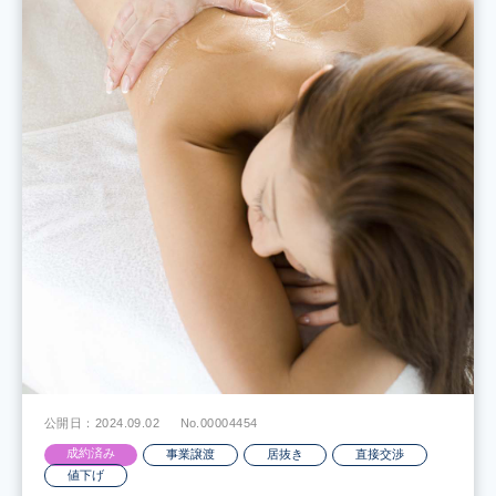
公開日：2024.09.02
No.00004454
成約済み
事業譲渡
居抜き
直接交渉
値下げ