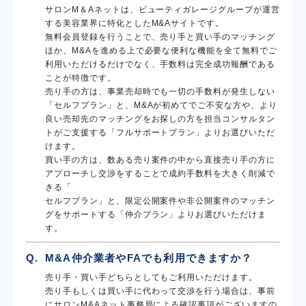
サロンM＆Aネットは、ビューティガレージグループが運営
する美容業界に特化としたM&Aサイトです。
無料会員登録を行うことで、売り手と買い手のマッチング
ほか、M&Aを進める上で必要な便利な機能を全て無料でご
利用いただけるだけでなく、手数料は完全成功報酬である
ことが特徴です。
売り手の方は、事業売却時でも一切の手数料が発生しない
「セルフプラン」と、M&Aが初めてでご不安な方や、より
良い売却先のマッチングをお探しの方を担当コンサルタン
トがご支援する「フルサポートプラン」よりお選びいただ
けます。
買い手の方は、数ある売り案件の中から直接売り手の方に
アプローチし交渉をすることで成約手数料を大きく削減で
きる「
セルフプラン」と、限定公開案件や非公開案件のマッチン
グをサポートする「仲介プラン」よりお選びいただけま
す。
M&A仲介業者やFAでも利用できますか？
売り手・買い手どちらとしてもご利用いただけます。
売り手もしくは買い手に代わって交渉を行う場合は、事前
にサロンM&Aネット事務局による確認事項がございますの