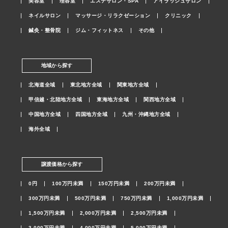
美容室
理容室
エステサロン・SPA
アイラッシュサロン
ネイルサロン
マッサージ・リラクゼーション
クリニック
鍼灸・整骨院
ジム・フィットネス
その他
地域から探す
北海道全域
東北地方全域
関東地方全域
甲信越・北陸地方全域
東海地方全域
関西地方全域
中国地方全域
四国地方全域
九州・沖縄地方全域
海外全域
譲渡価格から探す
0円
100万円未満
150万円未満
200万円未満
300万円未満
500万円未満
750万円未満
1,000万円未満
1,500万円未満
2,000万円未満
2,500万円未満
3,000万円未満
4,000万円未満
5,000万円未満