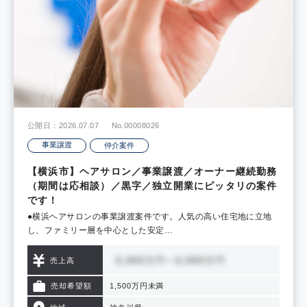
公開日：2026.07.07
No.00008026
事業譲渡
仲介案件
【横浜市】ヘアサロン／事業譲渡／オーナー継続勤務
（期間は応相談）／黒字／独立開業にピッタリの案件
です！
●横浜ヘアサロンの事業譲渡案件です。人気の高い住宅地に立地
し、ファミリー層を中心とした安定…
売上高
売却希望額
1,500万円未満