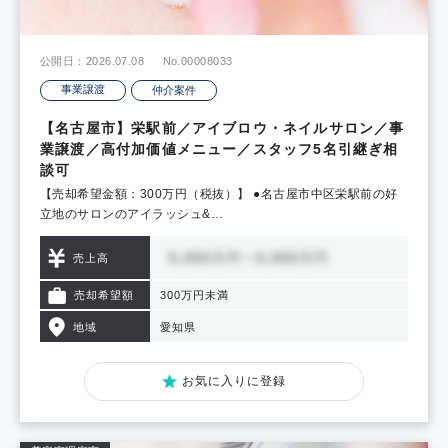
公開日：2026.07.08
No.00008033
事業譲渡
仲介案件
【名古屋市】栄駅前／アイブロウ・ネイルサロン／事
業譲渡／高付加価値メニュー／スタッフ5名引継ぎ相
談可
【売却希望金額：300万円（税抜）】 ●名古屋市中区栄駅前の好
立地のサロンのアイラッシュ&…
売上高
売却希望額
300万円未満
地域
愛知県
お気に入りに登録