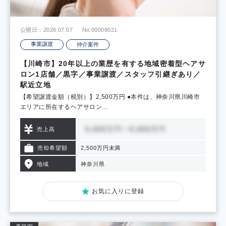
公開日：2026.07.07
No.00008021
事業譲渡
仲介案件
【川崎市】20年以上の業歴を有する地域密着型ヘアサ
ロン1店舗／黒字／事業譲渡／スタッフ引継ぎあり／
駅近立地
【希望譲渡金額（税別）】2,500万円 ●本件は、神奈川県川崎市
エリアに所在するヘアサロン…
売上高
売却希望額
2,500万円未満
地域
神奈川県
お気に入りに登録