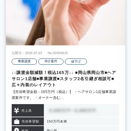
公開日：2026.07.03
No.00006615
事業譲渡
仲介案件
値下げ
↓↓譲渡金額減額！税込165万↓↓ ■岡山県岡山市■ヘア
サロン1店舗■事業譲渡■スタッフ2名引継ぎ相談可■
広々内装のレイアウト
【売却希望金額：165万円（税込）】 ・ヘアサロン1店舗事業譲
渡案件です。 ・オーナー含む…
売上高
売却希望額
150万円未満
地域
岡山県