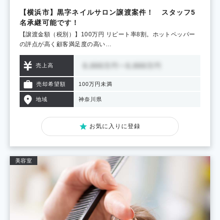
【横浜市】黒字ネイルサロン譲渡案件！ スタッフ5
名承継可能です！
【譲渡金額（税別）】100万円 リピート率8割。ホットペッパー
の評点が高く顧客満足度の高い…
売上高
売却希望額
100万円未満
地域
神奈川県
お気に入りに登録
美容室