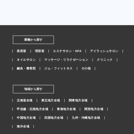
業種から探す
美容室
理容室
エステサロン・SPA
アイラッシュサロン
ネイルサロン
マッサージ・リラクゼーション
クリニック
鍼灸・整骨院
ジム・フィットネス
その他
地域から探す
北海道全域
東北地方全域
関東地方全域
甲信越・北陸地方全域
東海地方全域
関西地方全域
中国地方全域
四国地方全域
九州・沖縄地方全域
海外全域