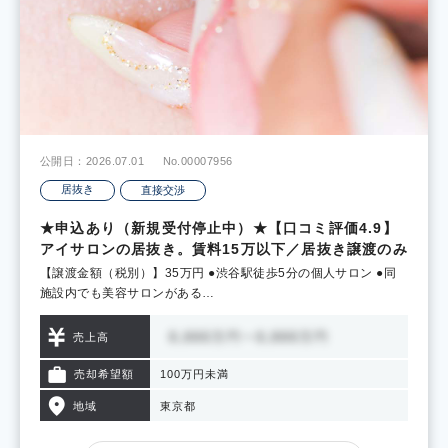
公開日：2026.07.01
No.00007956
居抜き
直接交渉
★申込あり（新規受付停止中）★【口コミ評価4.9】
アイサロンの居抜き。賃料15万以下／居抜き譲渡のみ
【譲渡金額（税別）】35万円 ●渋谷駅徒歩5分の個人サロン ●同
施設内でも美容サロンがある…
売上高
売却希望額
100万円未満
地域
東京都