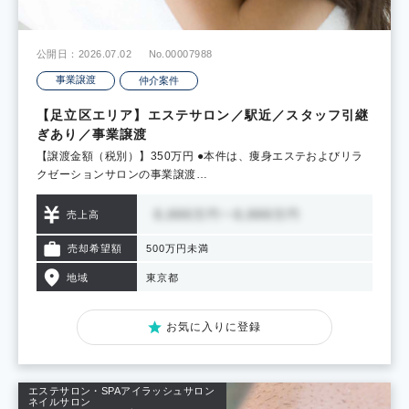
公開日：2026.07.02
No.00007988
事業譲渡
仲介案件
【足立区エリア】エステサロン／駅近／スタッフ引継
ぎあり／事業譲渡
【譲渡金額（税別）】350万円 ●本件は、痩身エステおよびリラ
クゼーションサロンの事業譲渡…
売上高
売却希望額
500万円未満
地域
東京都
お気に入りに登録
エステサロン・SPA
アイラッシュサロン
ネイルサロン