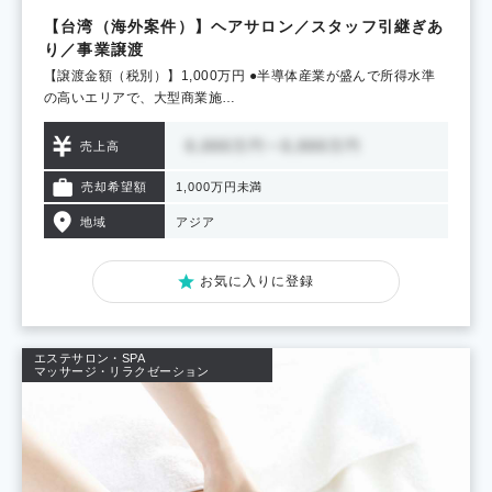
【台湾（海外案件）】ヘアサロン／スタッフ引継ぎあ
り／事業譲渡
【譲渡金額（税別）】1,000万円 ●半導体産業が盛んで所得水準
の高いエリアで、大型商業施…
売上高
売却希望額
1,000万円未満
地域
アジア
お気に入りに登録
エステサロン・SPA
マッサージ・リラクゼーション