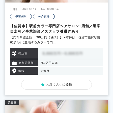
公開日：2026.07.14
No.00008054
事業譲渡
仲介案件
【佐賀市】駅前カラー専門店ヘアサロン1店舗／黒字
自走可／事業譲渡／スタッフ引継ぎあり
【売却希望金額：700万円（税抜）】 ●本件は、佐賀市佐賀駅前
徒歩7分に立地するカラー専門…
売上高
売却希望額
750万円未満
地域
佐賀県
お気に入りに登録
美容室