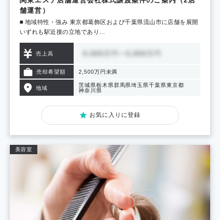
関東エステ店舗運営会社株式譲渡案件のご案内（2店
舗運営）
■ 地域特性・強み 東京都葛飾区および千葉県流山市に店舗を展開
いずれも駅近接の立地であり…
売上高
売却希望額
2,500万円未満
茨城県
栃木県
群馬県
埼玉県
千葉県
東京都
地域
神奈川県
お気に入りに登録
美容室