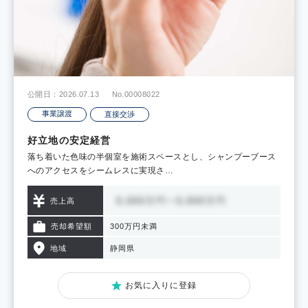
公開日：2026.07.13
No.00008022
事業譲渡
直接交渉
好立地の安定経営
落ち着いた色味の半個室を施術スペースとし、シャンプーブース
へのアクセスをシームレスに実現さ…
売上高
売却希望額
300万円未満
地域
静岡県
お気に入りに登録