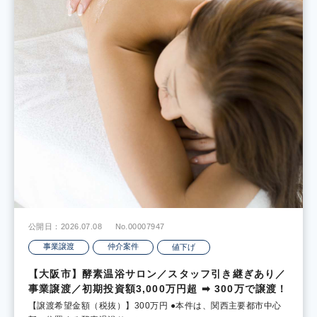
公開日：2026.07.08
No.00007947
事業譲渡
仲介案件
値下げ
【大阪市】酵素温浴サロン／スタッフ引き継ぎあり／
事業譲渡／初期投資額3,000万円超 ➡ 300万で譲渡！
【譲渡希望金額（税抜）】300万円 ●本件は、関西主要都市中心