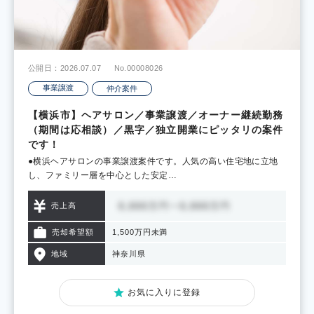
公開日：2026.07.07
No.00008026
事業譲渡
仲介案件
【横浜市】ヘアサロン／事業譲渡／オーナー継続勤務
（期間は応相談）／黒字／独立開業にピッタリの案件
です！
●横浜ヘアサロンの事業譲渡案件です。人気の高い住宅地に立地
し、ファミリー層を中心とした安定…
売上高
売却希望額
1,500万円未満
地域
神奈川県
お気に入りに登録