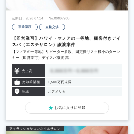
公開日：2026.07.14
No.00007935
事業譲渡
直接交渉
【即営業可】ハワイ・マノアの一等地、顧客付きデイ
スパ（エステサロン）譲渡案件
【マノアの一等地】リピーター多数、固定費リスク極小のターン
キー（即営業可）デイスパ譲渡 高…
売上高
売却希望額
1,500万円未満
地域
北アメリカ
お気に入りに登録
アイラッシュサロン
ネイルサロン