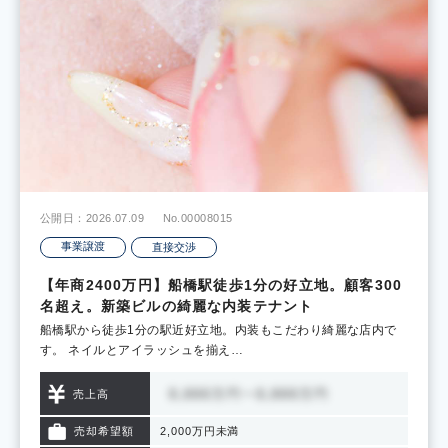
公開日：2026.07.09
No.00008015
事業譲渡
直接交渉
【年商2400万円】船橋駅徒歩1分の好立地。顧客300
名超え。新築ビルの綺麗な内装テナント
船橋駅から徒歩1分の駅近好立地。内装もこだわり綺麗な店内で
す。 ネイルとアイラッシュを揃え…
売上高
売却希望額
2,000万円未満