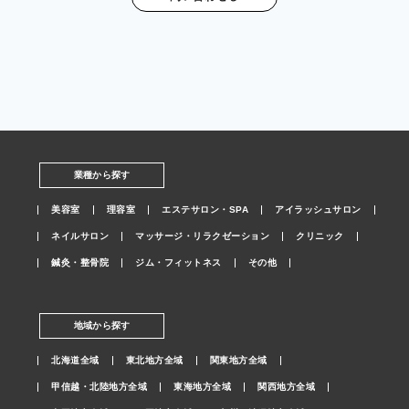
業種から探す
美容室
理容室
エステサロン・SPA
アイラッシュサロン
ネイルサロン
マッサージ・リラクゼーション
クリニック
鍼灸・整骨院
ジム・フィットネス
その他
地域から探す
北海道全域
東北地方全域
関東地方全域
甲信越・北陸地方全域
東海地方全域
関西地方全域