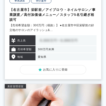
事業譲渡
仲介案件
【名古屋市】栄駅前／アイブロウ・ネイルサロン／事
業譲渡／高付加価値メニュー／スタッフ5名引継ぎ相
談可
【売却希望金額：300万円（税抜）】 ●名古屋市中区栄駅前の好
立地のサロンのアイラッシュ&…
売上高
売却希望額
300万円未満
地域
愛知県
お気に入りに登録
美容室
理容室