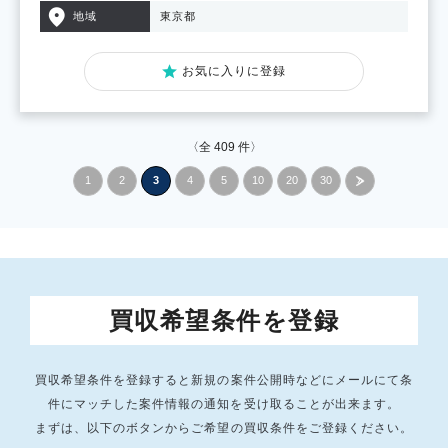
地域
東京都
お気に入りに登録
〈全
409
件〉
1
2
3
4
5
10
20
30
»
買収希望条件を登録
買収希望条件を登録すると新規の案件公開時などにメールにて条
件にマッチした
案件情報の通知を受け取ることが出来ます。
まずは、以下のボタンからご希望の買収条件をご登録ください。