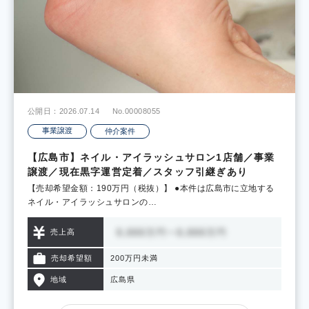
公開日：2026.07.14
No.00008055
事業譲渡
仲介案件
【広島市】ネイル・アイラッシュサロン1店舗／事業
譲渡／現在黒字運営定着／スタッフ引継ぎあり
【売却希望金額：190万円（税抜）】 ●本件は広島市に立地する
ネイル・アイラッシュサロンの…
売上高
売却希望額
200万円未満
地域
広島県