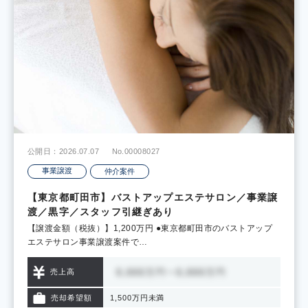
公開日：2026.07.07
No.00008027
事業譲渡
仲介案件
【東京都町田市】バストアップエステサロン／事業譲
渡／黒字／スタッフ引継ぎあり
【譲渡金額（税抜）】1,200万円 ●東京都町田市のバストアップ
エステサロン事業譲渡案件で…
売上高
売却希望額
1,500万円未満