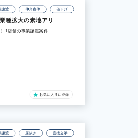
業譲渡
仲介案件
値下げ
で業種拡大の素地アリ
ン）1店舗の事業譲渡案件…
お気に入りに登録
業譲渡
居抜き
直接交渉