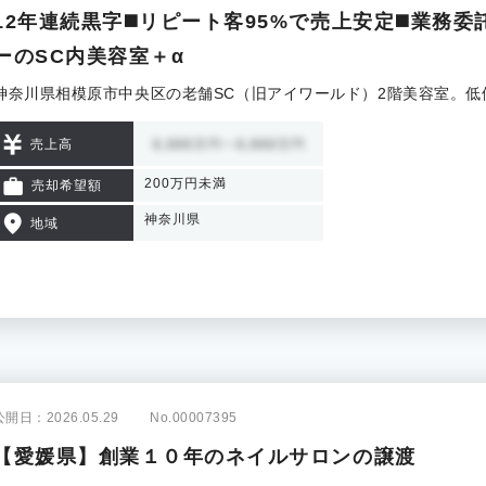
12年連続黒字◼️リピート客95%で売上安定◼️業務委
ーのSC内美容室＋α
神奈川県相模原市中央区の老舗SC（旧アイワールド）2階美容室。
売上高
200万円未満
売却希望額
神奈川県
地域
公開日：2026.05.29
No.00007395
【愛媛県】創業１０年のネイルサロンの譲渡