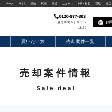
計
リース
M＆A
保険
POS
決済
ニュース
HP・集客
買取
退店
お
受付時間 平日9:30〜
18:30
買いたい方
売却案件一覧
売却案件情報
Sale deal