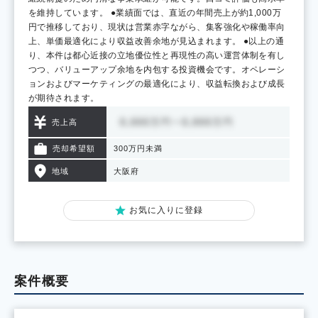
を維持しています。 ●業績面では、直近の年間売上が約1,000万
円で推移しており、現状は営業赤字ながら、集客強化や稼働率向
上、単価最適化により収益改善余地が見込まれます。 ●以上の通
り、本件は都心近接の立地優位性と再現性の高い運営体制を有し
つつ、バリューアップ余地を内包する投資機会です。オペレーシ
ョンおよびマーケティングの最適化により、収益転換および成長
が期待されます。
売上高
売却希望額
300万円未満
地域
大阪府
お気に入りに登録
案件概要