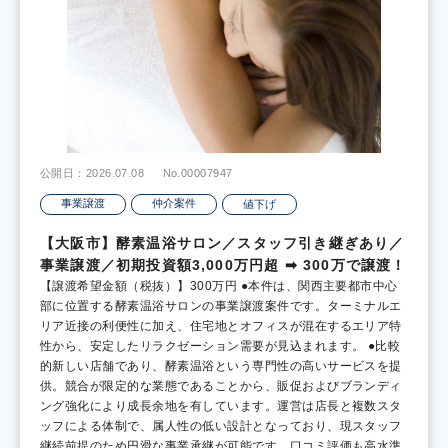
公開日：2026.07.08
No.00007947
事業譲渡
仲介案件
値下げ
【大阪市】酵素温浴サロン／スタッフ引き継ぎあり／
事業譲渡／初期投資額3,000万円超 ➡ 300万で譲渡！
【譲渡希望金額（税抜）】300万円 ●本件は、関西主要都市中心
部に位置する酵素温浴サロンの事業譲渡案件です。ターミナルエ
リア近接の利便性に加え、住宅地とオフィスが混在するエリア特
性から、安定したリラクゼーション需要が見込まれます。 ●比較
的新しい店舗であり、酵素温浴という専門性の高いサービスを提
供。競合が限定的な業態であることから、販促およびブランディ
ング強化により成長余地を有しています。運営は店長と複数スタ
ッフによる体制で、属人性の低い設計となっており、現スタッフ
継続前提のため円滑な事業承継が可能です。口コミ評価も高水準