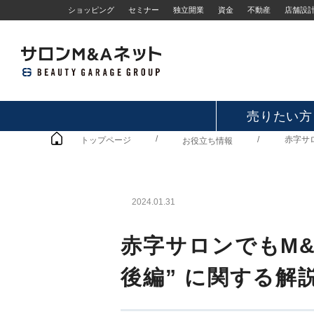
ショッピング
セミナー
独立開業
資金
不動産
店舗設
売りたい方
/
/
赤字サ
トップページ
お役立ち情報
2024.01.31
赤字サロンでもM&
後編” に関する解