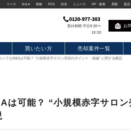
計
リース
M＆A
保険
POS
決済
ニュース
HP・集客
買取
退店
お
受付時間 平日9:30〜
18:30
買いたい方
売却案件一覧
ロンでもM&Aは可能？ “小規模赤字サロン売却のポイント・後編” に関する解説
Aは可能？ “小規模赤字サロ
説