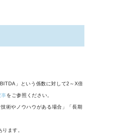
ITDA」という係数に対して2～X倍
記事
をご参照ください。
な技術やノウハウがある場合」「長期
あります。