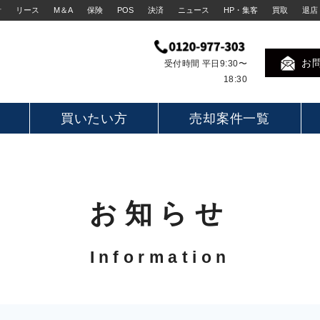
計
リース
M＆A
保険
POS
決済
ニュース
HP・集客
買取
退店
お
受付時間 平日9:30〜
18:30
買いたい方
売却案件一覧
お知らせ
Information