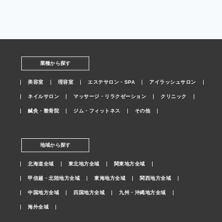
業種から探す
美容室
理容室
エステサロン・SPA
アイラッシュサロン
ネイルサロン
マッサージ・リラクゼーション
クリニック
鍼灸・整骨院
ジム・フィットネス
その他
地域から探す
北海道全域
東北地方全域
関東地方全域
甲信越・北陸地方全域
東海地方全域
関西地方全域
中国地方全域
四国地方全域
九州・沖縄地方全域
海外全域