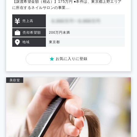
【譲渡希望金額（税込）】175万円 ●本件は、東京都上野エリア
に所在するネイルサロンの事業…
売上高
売却希望額
200万円未満
地域
東京都
お気に入りに登録
美容室