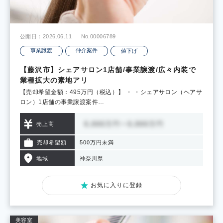
公開日：2026.06.11
No.00006789
事業譲渡
仲介案件
値下げ
【藤沢市】シェアサロン1店舗/事業譲渡/広々内装で
業種拡大の素地アリ
【売却希望金額：495万円（税込）】 ・ ・シェアサロン（ヘアサ
ロン）1店舗の事業譲渡案件…
売上高
売却希望額
500万円未満
地域
神奈川県
お気に入りに登録
美容室