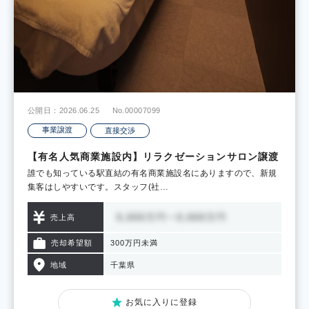
公開日：2026.06.25
No.00007099
事業譲渡
直接交渉
【有名人気商業施設内】リラクゼーションサロン譲渡
誰でも知っている駅直結の有名商業施設名にありますので、新規
集客はしやすいです。スタッフ(社…
売上高
売却希望額
300万円未満
地域
千葉県
お気に入りに登録