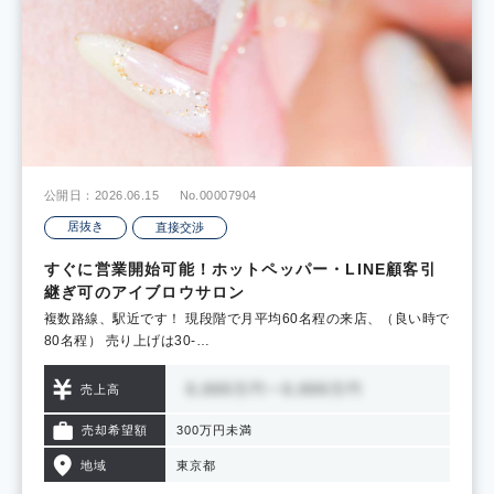
公開日：2026.06.15
No.00007904
居抜き
直接交渉
すぐに営業開始可能！ホットペッパー・LINE顧客引
継ぎ可のアイブロウサロン
複数路線、駅近です！ 現段階で月平均60名程の来店、（良い時で
80名程） 売り上げは30-…
売上高
売却希望額
300万円未満
地域
東京都