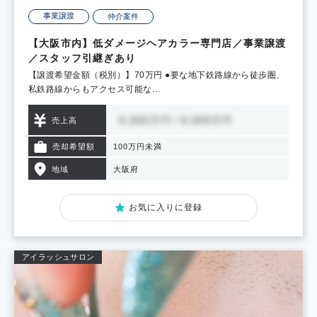
事業譲渡
仲介案件
【大阪市内】低ダメージヘアカラー専門店／事業譲渡
／スタッフ引継ぎあり
【譲渡希望金額（税別）】70万円 ●要な地下鉄路線から徒歩圏、
私鉄路線からもアクセス可能な…
売上高
売却希望額
100万円未満
地域
大阪府
お気に入りに登録
アイラッシュサロン