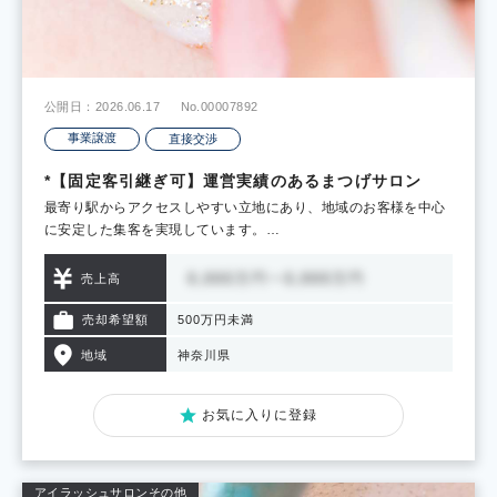
公開日：2026.06.17
No.00007892
事業譲渡
直接交渉
*【固定客引継ぎ可】運営実績のあるまつげサロン
最寄り駅からアクセスしやすい立地にあり、地域のお客様を中心
に安定した集客を実現しています。…
売上高
売却希望額
500万円未満
地域
神奈川県
お気に入りに登録
アイラッシュサロン
その他