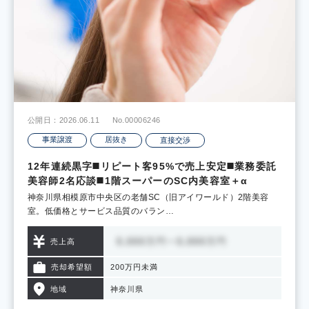
公開日：2026.06.11
No.00006246
事業譲渡
居抜き
直接交渉
12年連続黒字◼️リピート客95%で売上安定◼️業務委託
美容師2名応談◼️1階スーパーのSC内美容室＋α
神奈川県相模原市中央区の老舗SC（旧アイワールド）2階美容
室。低価格とサービス品質のバラン…
売上高
売却希望額
200万円未満
地域
神奈川県