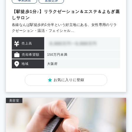
直接交渉
【駅徒歩1分♪】リラクゼーション＆エステ＆よもぎ蒸
しサロン
各線なんば駅徒歩約1分半という好立地にある、女性専用のリラ
クゼーション・温活・フェイシャル…
売上高
売却希望額
150万円未満
地域
大阪府
お気に入りに登録
美容室