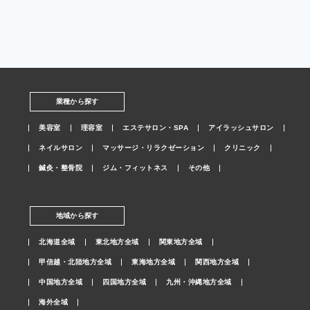
業種から探す
美容室
理容室
エステサロン・SPA
アイラッシュサロン
ネイルサロン
マッサージ・リラクゼーション
クリニック
鍼灸・整骨院
ジム・フィットネス
その他
地域から探す
北海道全域
東北地方全域
関東地方全域
甲信越・北陸地方全域
東海地方全域
関西地方全域
中国地方全域
四国地方全域
九州・沖縄地方全域
海外全域