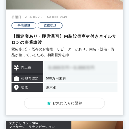
公開日：2026.06.25
No.00007949
事業譲渡
直接交渉
【固定客あり・即営業可】内装設備商材付きネイルサ
ロンの事業譲渡
駅徒歩1分・既存のお客様・リピーターがあり、内装・設備・備
品が整っているため、初期投資を抑…
売上高
売却希望額
500万円未満
地域
東京都
お気に入りに登録
エステサロン・SPA
マッサージ・リラクゼーション