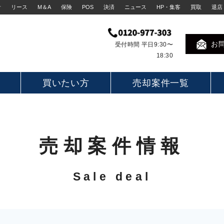
計
リース
M＆A
保険
POS
決済
ニュース
HP・集客
買取
退店
お
受付時間 平日9:30〜
18:30
買いたい方
売却案件一覧
売却案件情報
Sale deal