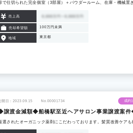
扉で仕切られた完全個室（3部屋）＋パウダールーム、在庫・機械置
売上高
100万円未満
売却希望額
東京都
地域
成約
公開日：2023.09.15
No.00001734
◆譲渡金減額◆船橋駅至近ヘアサロン事業譲渡案件
厳選されたオーガニック薬剤にこだわっております。髪質改善ケアも