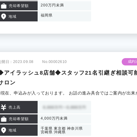
200万円未満
売却希望額
福岡県
地域
成約
公開日：2023.09.08
No.00002610
◆アイラッシュ8店舗◆スタッフ21名引継ぎ相談可
サロン
■現在、申込みが入っております。 お話の進み具合ではご案内が出来
売上高
4,000万円未満
売却希望額
千葉県
東京都
神奈川県
地域
宮崎県
沖縄県