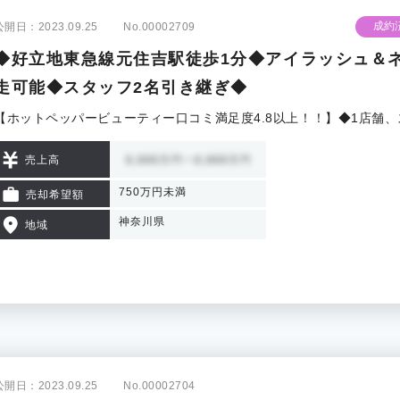
成約
公開日：2023.09.25
No.00002709
◆好立地東急線元住吉駅徒歩1分◆アイラッシュ＆
走可能◆スタッフ2名引き継ぎ◆
【ホットペッパービューティー口コミ満足度4.8以上！！】◆1店舗
売上高
750万円未満
売却希望額
神奈川県
地域
公開日：2023.09.25
No.00002704