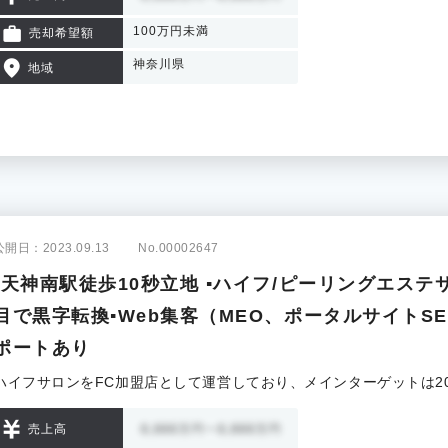
100万円未満
売却希望額
神奈川県
地域
公開日：2023.09.13
No.00002647
▪️天神南駅徒歩10秒立地 ▪️ハイフ/ピーリングエステサ
目で黒字転換▪️Web集客（MEO、ポータルサイトSE
ポートあり
ハイフサロンをFC加盟店として運営しており、メインターゲットは20
売上高