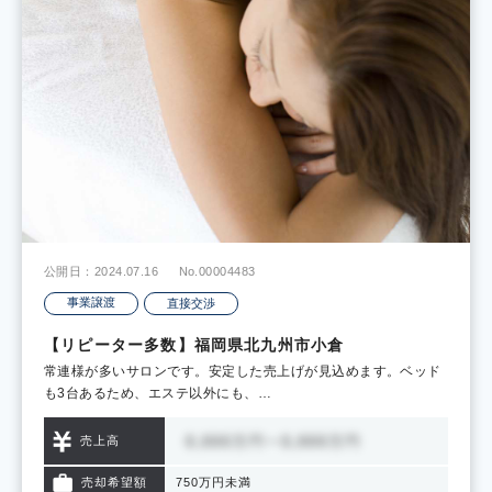
公開日：2024.07.16
No.00004483
事業譲渡
直接交渉
【リピーター多数】福岡県北九州市小倉
常連様が多いサロンです。安定した売上げが見込めます。ベッド
も3台あるため、エステ以外にも、…
売上高
売却希望額
750万円未満