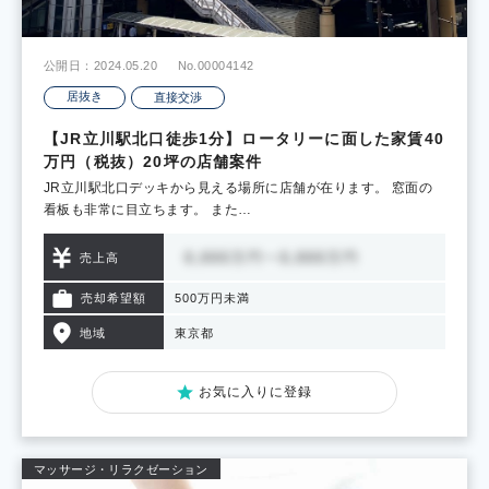
公開日：2024.05.20
No.00004142
居抜き
直接交渉
【JR立川駅北口徒歩1分】ロータリーに面した家賃40
万円（税抜）20坪の店舗案件
JR立川駅北口デッキから見える場所に店舗が在ります。 窓面の
看板も非常に目立ちます。 また…
売上高
売却希望額
500万円未満
地域
東京都
お気に入りに登録
マッサージ・リラクゼーション