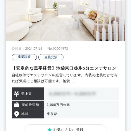
公開日：2024.07.18
No.00004473
事業譲渡
直接交渉
【安定的な黒字経営】池袋東口徒歩5分エステサロン
自社物件でエステサロンを経営しています。内装の改装などで有
れば気楽にご相談は可能です。池袋…
売上高
売却希望額
1,000万円未満
地域
東京都
お気に入りに登録