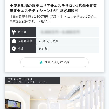
◆盛況地域の銀座エリア◆エステサロン1店舗◆事業
譲渡◆エステティシャン3名引継ぎ相談可
【売却希望金額：1,800万円（税別）】 ・エステサロン1店舗の
事業譲渡案件です。 ・最寄…
売上高
売却希望額
2,000万円未満
地域
東京都
お気に入りに登録
エステサロン・SPA
マッサージ・リラクゼーション