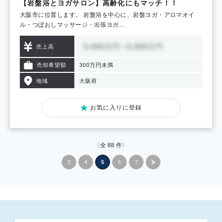
【岩盤浴とヨガサロン】高齢化にもマッチ！！
大阪市に位置します。 岩盤浴を中心に、岩盤ヨガ・アロマオイ
ル・つぼおしマッサージ・出張ヨガ…
売上高
売却希望額
300万円未満
地域
大阪府
お気に入りに登録
〈全
88
件〉
3
4
5
6
7
»