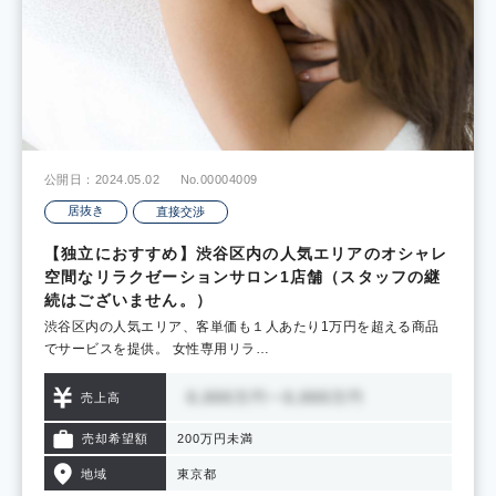
公開日：2024.05.02
No.00004009
居抜き
直接交渉
【独立におすすめ】渋谷区内の人気エリアのオシャレ
空間なリラクゼーションサロン1店舗（スタッフの継
続はございません。）
渋谷区内の人気エリア、客単価も１人あたり1万円を超える商品
でサービスを提供。 女性専用リラ…
売上高
売却希望額
200万円未満
地域
東京都