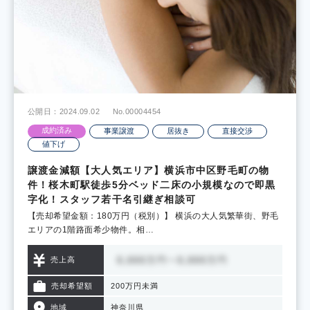
公開日：2024.09.02
No.00004454
成約済み
事業譲渡
居抜き
直接交渉
値下げ
譲渡金減額【大人気エリア】横浜市中区野毛町の物
件！桜木町駅徒歩5分ベッド二床の小規模なので即黒
字化！スタッフ若干名引継ぎ相談可
【売却希望金額：180万円（税別）】 横浜の大人気繁華街、野毛
エリアの1階路面希少物件。相…
売上高
売却希望額
200万円未満
地域
神奈川県