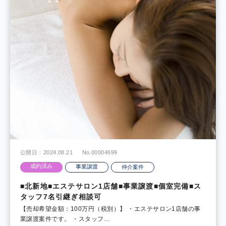
公開日：2024.08.21
No.00004699
成約済み
事業譲渡
仲介案件
■北新地■エステサロン1店舗■事業譲渡■個室完備■ス
タッフ7名引継ぎ相談可
【売却希望金額：100万円（税別）】 ・エステサロン1店舗の事
業譲渡案件です。 ・スタッフ…