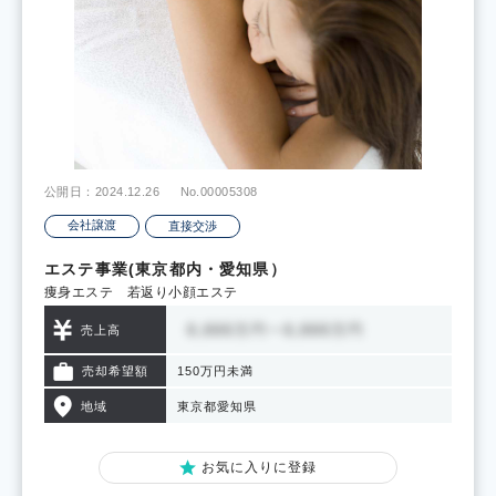
公開日：2024.12.26
No.00005308
会社譲渡
直接交渉
エステ事業(東京都内・愛知県）
痩身エステ 若返り小顔エステ
売上高
売却希望額
150万円未満
地域
東京都
愛知県
お気に入りに登録