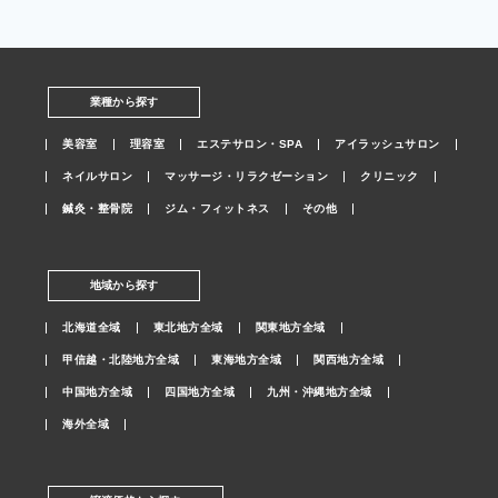
業種から探す
美容室
理容室
エステサロン・SPA
アイラッシュサロン
ネイルサロン
マッサージ・リラクゼーション
クリニック
鍼灸・整骨院
ジム・フィットネス
その他
地域から探す
北海道全域
東北地方全域
関東地方全域
甲信越・北陸地方全域
東海地方全域
関西地方全域
中国地方全域
四国地方全域
九州・沖縄地方全域
海外全域