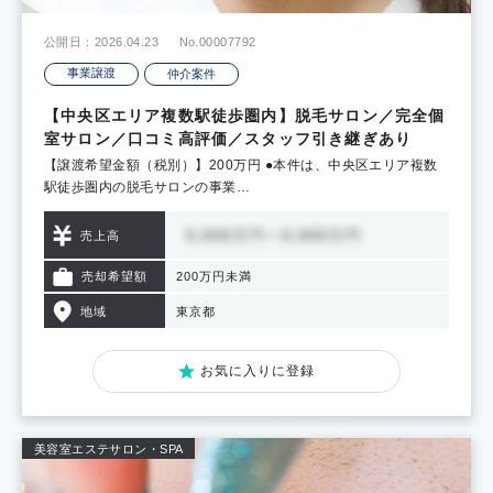
公開日：2026.04.23
No.00007792
事業譲渡
仲介案件
【中央区エリア複数駅徒歩圏内】脱毛サロン／完全個
室サロン／口コミ高評価／スタッフ引き継ぎあり
【譲渡希望金額（税別）】200万円 ●本件は、中央区エリア複数
駅徒歩圏内の脱毛サロンの事業…
売上高
売却希望額
200万円未満
地域
東京都
お気に入りに登録
美容室
エステサロン・SPA