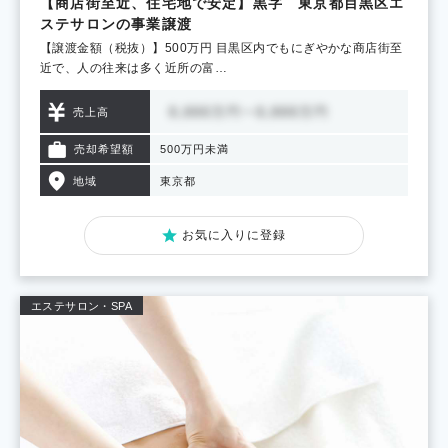
【商店街至近、住宅地で安定】黒字 東京都目黒区エ
ステサロンの事業譲渡
【譲渡金額（税抜）】500万円 目黒区内でもにぎやかな商店街至
近で、人の往来は多く近所の富…
売上高
売却希望額
500万円未満
地域
東京都
お気に入りに登録
エステサロン・SPA