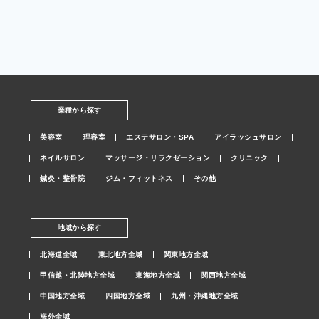
業種から探す
美容室
理容室
エステサロン・SPA
アイラッシュサロン
ネイルサロン
マッサージ・リラクゼーション
クリニック
鍼灸・整骨院
ジム・フィットネス
その他
地域から探す
北海道全域
東北地方全域
関東地方全域
甲信越・北陸地方全域
東海地方全域
関西地方全域
中国地方全域
四国地方全域
九州・沖縄地方全域
海外全域