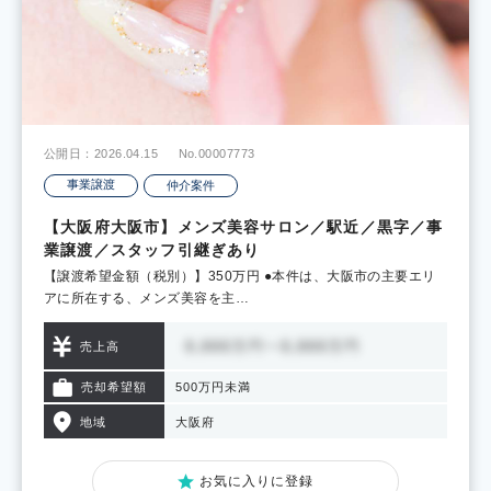
公開日：2026.04.15
No.00007773
事業譲渡
仲介案件
【大阪府大阪市】メンズ美容サロン／駅近／黒字／事
業譲渡／スタッフ引継ぎあり
【譲渡希望金額（税別）】350万円 ●本件は、大阪市の主要エリ
アに所在する、メンズ美容を主…
売上高
売却希望額
500万円未満
地域
大阪府
お気に入りに登録