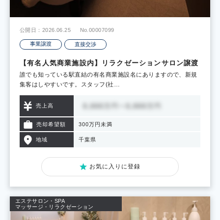
公開日：2026.06.25
No.00007099
事業譲渡
直接交渉
【有名人気商業施設内】リラクゼーションサロン譲渡
誰でも知っている駅直結の有名商業施設名にありますので、新規
集客はしやすいです。スタッフ(社…
売上高
売却希望額
300万円未満
地域
千葉県
お気に入りに登録
エステサロン・SPA
マッサージ・リラクゼーション