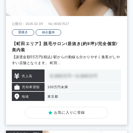
公開日：2026.02.09
No.00007617
居抜き
仲介案件
【町田エリア】脱毛サロン/居抜き(約9坪)/完全個室/
美内装
【譲渡金額55万円(税込) 駅からの動線も分かりやすく集客がしや
すい店舗となります。 町田…
売上高
売却希望額
100万円未満
地域
東京都
お気に入りに登録