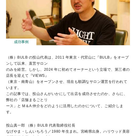
成功事例
（株）BULB の投山代表は、2011 年東京・代官山に『BULB』をオープ
ンして以来、直営サロン
のみを経営。しかし、2024 年に初めてオーナーという立場で、第三者の
店長を迎えて『VIEWS』
（東京・南青山）をオープンさせ、現在も順調なサロン運営を行われて
います。
この記事では、投山さんがいかにして出店を成功させたのか、さらに、
弊社の「店舗まるごとリ
ース」と M＆A 仲介をどのように活用したのかについて、ご紹介しま
す。
投山真一郎 （株）BULB 代表取締役社長
なげやま・しんいちろう／1980 年生まれ。宮崎県出身。ハリウッド美容