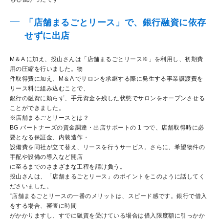
「店舗まるごとリース」で、銀行融資に依存
せずに出店
M＆A に加え、投山さんは「店舗まるごとリース※」を利用し、初期費
用の圧縮を行いました。物
件取得費に加え、M＆A でサロンを承継する際に発生する事業譲渡費を
リース料に組み込むことで、
銀行の融資に頼らず、手元資金を残した状態でサロンをオープンさせる
ことができました。
※店舗まるごとリースとは？
BG パートナーズの資金調達・出店サポートの 1 つで、店舗取得時に必
要となる保証金、内装造作・
設備費を同社が立て替え、リースを行うサービス。さらに、希望物件の
手配や設備の導入など開店
に至るまでのさまざまな工程を請け負う。
投山さんは、「店舗まるごとリース」のポイントをこのように話してく
ださいました。
“店舗まるごとリースの一番のメリットは、スピード感です。銀行で借入
をする場合、審査に時間
がかかりますし、すでに融資を受けている場合は借入限度額に引っかか