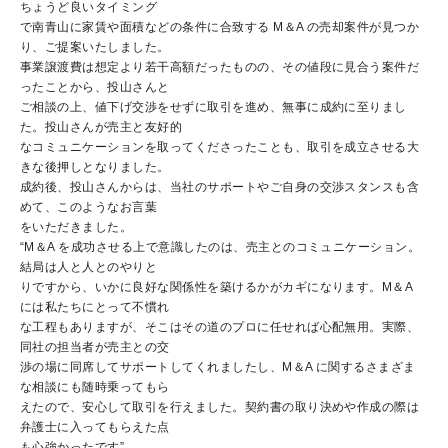
ちょうど良いタイミング
で南青山に家賃や面積などの条件に合致する M＆A の売却案件が見つか
り、ご提案いたしました。
事業譲渡費は想定より若干高額だったものの、その値段に見合う案件だ
ったことから、投山さんと
ご相談の上、値下げ交渉をせずに取引を進め、無事に成約に至りまし
た。投山さんが売主と友好的
なコミュニケーションを取ってくださったことも、取引を成立させる大
きな後押しとなりました。
成約後、投山さんからは、当社のサポートやご自身の交渉スタンスも含
めて、このようなお言葉
をいただきました。
“M＆A を成功させる上で意識したのは、売主とのコミュニケーション。
結局は人と人とのやりと
りですから、いかに良好な関係性を築けるかがカギになります。M＆A
には私たちにとって不慣れ
な工程もありますが、そこはその道のプロに任せれば心配無用。実際、
同社の担当者が売主との交
渉の場に同席してサポートしてくれましたし、M＆A に関するさまざま
な相談にも随時乗ってもら
えたので、安心して取引を行えました。契約書の取り決めや作成の際は
弁護士に入ってもらえた点
も心強かったです”