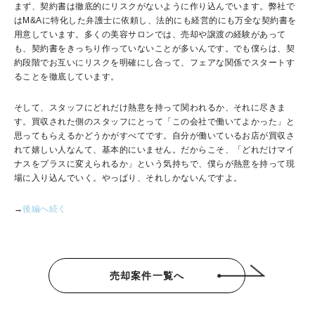
まず、契約書は徹底的にリスクがないように作り込んでいます。弊社で
は
M&A
に特化した弁護士に依頼し、法的にも経営的にも万全な契約書を
用意しています。多くの美容サロンでは、売却や譲渡の経験があって
も、契約書をきっちり作っていないことが多いんです。でも僕らは、契
約段階でお互いにリスクを明確にし合って、フェアな関係でスタートす
ることを徹底しています。
そして、スタッフにどれだけ熱意を持って関われるか、それに尽きま
す。買収された側のスタッフにとって「この会社で働いてよかった」と
思ってもらえるかどうかがすべてです。自分が働いているお店が買収さ
れて嬉しい人なんて、基本的にいません。だからこそ、「どれだけマイ
ナスをプラスに変えられるか」という気持ちで、僕らが熱意を持って現
場に入り込んでいく。やっぱり、それしかないんですよ。
→
後編へ続く
売却案件一覧へ