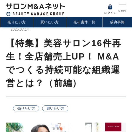
MENU
ログイン
売りたい方
買いたい方
売却案件一覧
成功事例
2025.07.14
【特集】美容サロン16件再
生！全店舗売上UP！ M&A
でつくる持続可能な組織運
営とは？（前編）
売りたい方
買いたい方