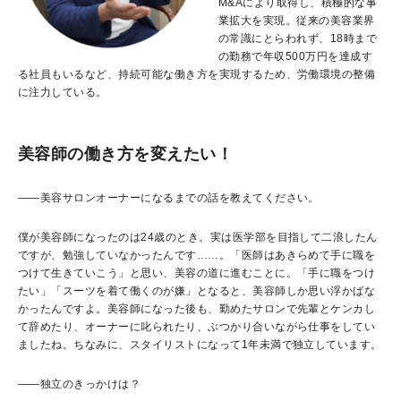
M&Aにより取得し、積極的な事
業拡大を実現。従来の美容業界
の常識にとらわれず、18時まで
の勤務で年収500万円を達成す
る社員もいるなど、持続可能な働き方を実現するため、労働環境の整備
に注力している。
美容師の働き方を変えたい！
――美容サロンオーナーになるまでの話を教えてください。
僕が美容師になったのは24歳のとき。実は医学部を目指して二浪したん
ですが、勉強していなかったんです……。「医師はあきらめて手に職を
つけて生きていこう」と思い、美容の道に進むことに。「手に職をつけ
たい」「スーツを着て働くのが嫌」となると、美容師しか思い浮かばな
かったんですよ。美容師になった後も、勤めたサロンで先輩とケンカし
て辞めたり、オーナーに叱られたり、ぶつかり合いながら仕事をしてい
ましたね。ちなみに、スタイリストになって1年未満で独立しています。
――独立のきっかけは？