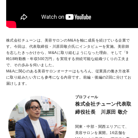
株式会社チューンは、美容サロンの
M&A
を軸に成長を続けている企業で
す。今回は、代表取締役・川原田敬介氏にインタビューを実施。美容師
を志したきっかけから、
M&A
に取り組むようになった理由、そして「
9
時
18
時勤務・年収
500
万円」を実現する持続可能な組織づくりの工夫ま
で、その歩みを伺いました。
M&A
に関心のある美容サロンオーナーはもちろん、従業員の働き方改革
に取り組みたい方にも参考になる内容です。前編・後編の
2
回に分けてお
届けします。
プロフィール
株式会社チューン
代表取
締役社長 川原田 敬介
関東・中部・関西エリアにて、
美容サロンを展開。16店舗を