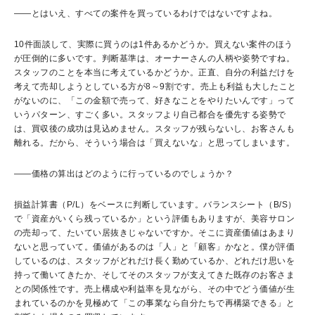
――
とはいえ、すべての案件を買っているわけではないですよね。
10
件面談して、実際に買うのは
1
件あるかどうか。買えない案件のほう
が圧倒的に多いです。判断基準は、オーナーさんの人柄や姿勢ですね。
スタッフのことを本当に考えているかどうか。正直、自分の利益だけを
考えて売却しようとしている方が
8
～
9
割です。売上も利益も大したこと
がないのに、「この金額で売って、好きなことをやりたいんです」って
いうパターン、すごく多い。スタッフより自己都合を優先する姿勢で
は、買収後の成功は見込めません。スタッフが残らないし、お客さんも
離れる。だから、そういう場合は「買えないな」と思ってしまいます。
――
価格の算出はどのように行っているのでしょうか？
損益計算書（
P/L
）をベースに判断しています。バランスシート（
B/S
）
で「資産がいくら残っているか」という評価もありますが、美容サロン
の売却って、たいてい居抜きじゃないですか。そこに資産価値はあまり
ないと思っていて。価値があるのは「人」と「顧客」かなと。僕が評価
しているのは、スタッフがどれだけ長く勤めているか、どれだけ思いを
持って働いてきたか、そしてそのスタッフが支えてきた既存のお客さま
との関係性です。売上構成や利益率を見ながら、その中でどう価値が生
まれているのかを見極めて「この事業なら自分たちで再構築できる」と