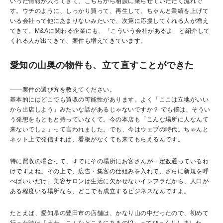
いった情報が入ってきて、こちらから相談に乗らせていただく流れで
す。ウチのように、しっかり買って、再生して、ちゃんと業績を上げて
いる会社って他にあまりないみたいで、次第に応援してくれる人が増え
てきて。M&Aに関わる企業にも、「こういう会社があるよ」と紹介して
くれる人が出てきて、案件も増えてきています。
愛知の山奥の物件も、立て直すことができた
――案件の選び方を教えてください。
基本的にはどこでも買収の可能性があります。よく「ここは立地がいい
から出店しよう」みたいな話があるじゃないですか？ でも僕は、そうい
う発想をもともと持っていなくて。今の本店も「こんな場所に人なんて
来ないでしょ」って言われました。でも、今はウェブの時代。ちゃんと
ネット上で発信すれば、看板がなくても来てもらえるんです。
特に買収の場合って、すでにその場所にお客さんが一定数通っているわ
けですよね。その上で、広告・集客の仕組みを入れて、さらに新規を呼
べばいいだけ。美容サロンは生活に欠かせないインフラだから、人口が
ある程度いる場所なら、どこでも成立するビジネスなんですよ。
たとえば、愛知県の豊田市の店舗は、かなり山の中だったので、初めて
行った時は「うわ、こんなところにあるの!?」ってびっくりしました。