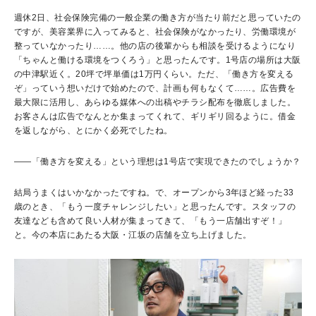
週休2日、社会保険完備の一般企業の働き方が当たり前だと思っていたの
ですが、美容業界に入ってみると、社会保険がなかったり、労働環境が
整っていなかったり……。他の店の後輩からも相談を受けるようになり
「ちゃんと働ける環境をつくろう」と思ったんです。1号店の場所は大阪
の中津駅近く。20坪で坪単価は1万円くらい。ただ、「働き方を変える
ぞ」っていう想いだけで始めたので、計画も何もなくて……。広告費を
最大限に活用し、あらゆる媒体への出稿やチラシ配布を徹底しました。
お客さんは広告でなんとか集まってくれて、ギリギリ回るように。借金
を返しながら、とにかく必死でしたね。
――「働き方を変える」という理想は1号店で実現できたのでしょうか？
結局うまくはいかなかったですね。で、オープンから3年ほど経った33
歳のとき、「もう一度チャレンジしたい」と思ったんです。スタッフの
友達なども含めて良い人材が集まってきて、「もう一店舗出すぞ！」
と。今の本店にあたる大阪・江坂の店舗を立ち上げました。