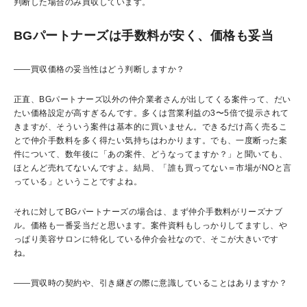
判断した場合のみ買収しています。
BGパートナーズは手数料が安く、価格も妥当
――
買収価格の妥当性はどう判断しますか？
正直、
BG
パートナーズ以外の仲介業者さんが出してくる案件って、だい
たい価格設定が高すぎるんです。多くは営業利益の
3
〜
5
倍で提示されて
きますが、そういう案件は基本的に買いません。できるだけ高く売るこ
とで仲介手数料を多く得たい気持ちはわかります。でも、一度断った案
件について、数年後に「あの案件、どうなってますか？」と聞いても、
ほとんど売れてないんですよ。結局、「誰も買ってない＝市場が
NO
と言
っている」ということですよね。
それに対して
BG
パートナーズの場合は、まず仲介手数料がリーズナブ
ル。価格も一番妥当だと思います。案件資料もしっかりしてますし、や
っぱり美容サロンに特化している仲介会社なので、そこが大きいです
ね。
――
買収時の契約や、引き継ぎの際に意識していることはありますか？