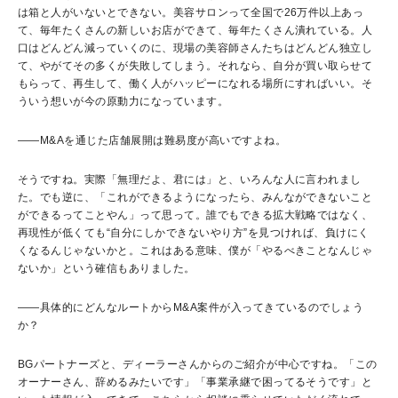
は箱と人がいないとできない。美容サロンって全国で26万件以上あっ
て、毎年たくさんの新しいお店ができて、毎年たくさん潰れている。人
口はどんどん減っていくのに、現場の美容師さんたちはどんどん独立し
て、やがてその多くが失敗してしまう。それなら、自分が買い取らせて
もらって、再生して、働く人がハッピーになれる場所にすればいい。そ
ういう想いが今の原動力になっています。
――M&Aを通じた店舗展開は難易度が高いですよね。
そうですね。実際「無理だよ、君には」と、いろんな人に言われまし
た。でも逆に、「これができるようになったら、みんなができないこと
ができるってことやん」って思って。誰でもできる拡大戦略ではなく、
再現性が低くても“自分にしかできないやり方”を見つければ、負けにく
くなるんじゃないかと。これはある意味、僕が「やるべきことなんじゃ
ないか」という確信もありました。
――具体的にどんなルートからM&A案件が入ってきているのでしょう
か？
BGパートナーズと、ディーラーさんからのご紹介が中心ですね。「この
オーナーさん、辞めるみたいです」「事業承継で困ってるそうです」と