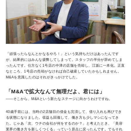
「頑張ったらなんとかなるやろ！」という気持ちだけはあったんです
が、結果的にはみんな疲弊してしまって。スタッフの半分が辞めてしま
ったんです。仕方なく1号店の中津の店舗を売却し、江坂に一本化。正直
なところ、1号店の売却がなければ自己破産していたかもしれません。
M&Aを意識したのはそれがきっかけでした。
「M&Aで拡大なんて無理だよ、君には」
――そこから、M&Aという新たなステージに向かうわけですね。
40歳手前には、当時の2店舗目の借金も完済して、借り入れも再びでき
る状態になりました。収益も回復して、働き方も少しマシになってき
た。じゃあ「次、ウチの会社が何をするのか？」と考えたとき、「美容
業界の働き方を新しくつくる」っていう原点に戻ったんです。でもそれ