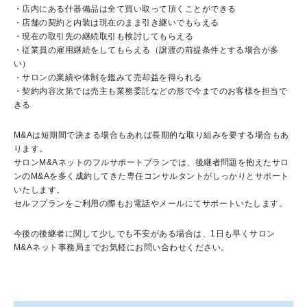
・店内にある什器備品は全て買い取って頂くことができる
・店舗の契約と内装は現在のまま引き継いでもらえる
・現在の取引先の継続取引も検討してもらえる
・従業員の雇用継続をしてもらえる（譲渡の前提条件とする場合が多
い）
・サロンの業績や体制を鑑みて売却益を得られる
・契約内容次第では売主も業務委託などの形で今までのお客様を担当で
きる
M&Aは短期間で決まる場合もあれば長期的な取り組みを要する場合もあ
ります。
サロンM&Aネットのフルサポートプランでは、後継者問題を抱えたサロ
ンのM&Aを多く成約してきた専任コンサルタントがしっかりとサポート
いたします。
セルフプランをご利用の際もお電話やメールにてサポートいたします。
今後の後継者に関して少しでも不安がある場合は、1日も早くサロン
M&Aネット事務局までお気軽にお問い合わせください。