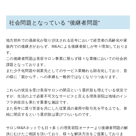
社会問題となっている “後継者問題”
地方郊外での過疎化が取り沙汰される近年において経営者の高齢化や家
族内での後継ぎがおらず、M&Aによる後継者探しが年々増加しておりま
す。
この後継者問題は美容サロン事業に限らず様々な業種においての社会的
課題となっております。
また少子化問題や就業先としてのサービス業離れも顕在化しており、昔
の様に「親から子」への承継も一般的ではなくなりつつあります。
これらの状況を受け美容サロンの閉店という選択肢も増えている状況で
すが、生活の上で必要不可欠なサービスと言える理美容院は地域のイン
フラ的役目も果たす重要な施設です。
また長年に渡り苦楽を共にした従業員の雇用や取引先を守る上でも、単
純に閉店するという選択肢は選びづらいものです。
サロンM&Aネットでも日々多くの理美容院オーナーより後継者問題の解
決にむけたご相談を頂いており、様々な解決方法をご提案しておりま