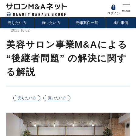
MENU
ログイン
売りたい方
買いたい方
売却案件一覧
成功事例
2023.10.02
美容サロン事業M&Aによる
“後継者問題” の解決に関す
る解説
売りたい方
買いたい方