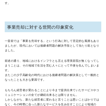
す。
事業売却に対する世間の印象変化
一昔前では「事業を売却する」という行為に対して否定的な風潮もあり
ましたが、現代においては後継者問題の解決手段として当たり前となり
ました。
前述の通り、地域におけるインフラとも言える理美容院が無くなってし
まうことは、その地域で生活を営む人々にとって不便を生んでしまいま
す。
またこの少子高齢化の時代における後継者問題の解決策として一般的と
なったことも大きな要因です。
もちろん経営者が変わることにより今まで提供出来ていたサービスやコ
ミュニケーションの全てが継続出来るとは限りません。
しかしながら、新たな経営者に変わると言うことは悪いことばかりでは
なく、今の時勢に合った新たなサービスを生み出すことにより地域の