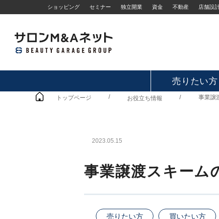
ショッピング
セミナー
独立開業
資金
不動産
店舗設
売りたい方
/
/
事業譲
トップページ
お役立ち情報
2023.05.15
事業譲渡スキーム
売りたい方
買いたい方