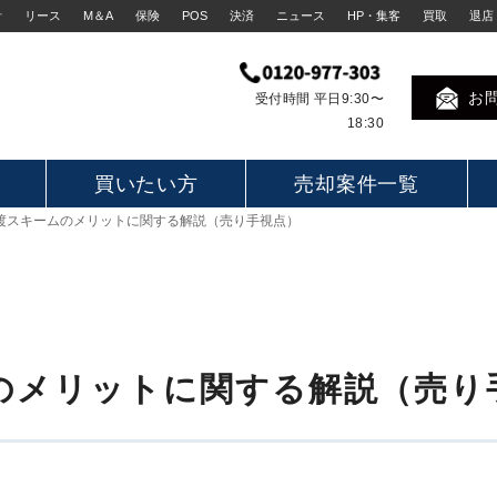
計
リース
M＆A
保険
POS
決済
ニュース
HP・集客
買取
退店
お
受付時間 平日9:30〜
18:30
買いたい方
売却案件一覧
渡スキームのメリットに関する解説（売り手視点）
のメリットに関する解説（売り