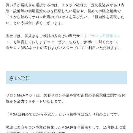
買い手が居抜きを選択するのは、スタッフ確保に一定の見込みがあり内
装・設備等の初期投資のみを圧縮したい場合や、初めての独立起業で
「１から始めてサロン出店のプロセスを学びたい」「独自性を表現した
い」という場合に多くございます。
当社では、居抜きをご検討の方向けの専門サイト「
サロン不動産ネッ
ト
」も運営しておりますので、ぜひこちらもご参考にご覧ください。
※サロンM&AネットのIDおよびパスワードにてご利用いただけます。
さいごに
サロン
M&A
ネットは、美容サロン事業を営む皆様の事業承継に関するお
悩みを全力でサポートいたします。
「
M&A
は初めてだから不安だ」という気持ちは当たり前のことです。
私達は美容サロン事業に特化した
M&A
仲介事業者として、
15
年以上に渡