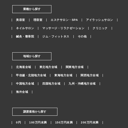
業種から探す
美容室
理容室
エステサロン・SPA
アイラッシュサロン
ネイルサロン
マッサージ・リラクゼーション
クリニック
鍼灸・整骨院
ジム・フィットネス
その他
地域から探す
北海道全域
東北地方全域
関東地方全域
甲信越・北陸地方全域
東海地方全域
関西地方全域
中国地方全域
四国地方全域
九州・沖縄地方全域
海外全域
譲渡価格から探す
0円
100万円未満
150万円未満
200万円未満