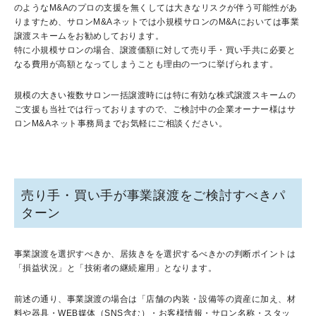
のようなM&Aのプロの支援を無くしては大きなリスクが伴う可能性があ
りますため、サロンM&Aネットでは小規模サロンのM&Aにおいては事業
譲渡スキームをお勧めしております。
特に小規模サロンの場合、譲渡価額に対して売り手・買い手共に必要と
なる費用が高額となってしまうことも理由の一つに挙げられます。
規模の大きい複数サロン一括譲渡時には特に有効な株式譲渡スキームの
ご支援も当社では行っておりますので、ご検討中の企業オーナー様はサ
ロンM&Aネット事務局までお気軽にご相談ください。
売り手・買い手が事業譲渡をご検討すべきパ
ターン
事業譲渡を選択すべきか、居抜きをを選択するべきかの判断ポイントは
「損益状況」と「技術者の継続雇用」となります。
前述の通り、事業譲渡の場合は「店舗の内装・設備等の資産に加え、材
料や器具・WEB媒体（SNS含む）・お客様情報・サロン名称・スタッ