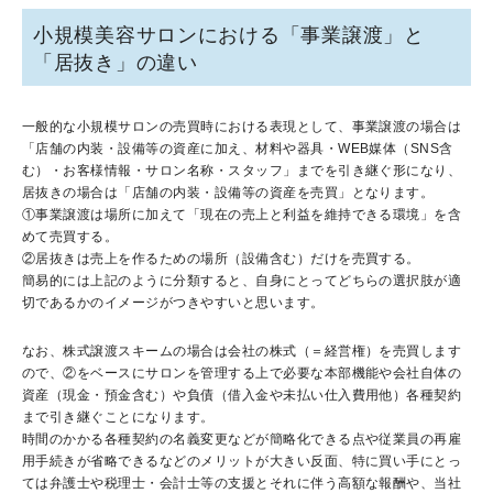
小規模美容サロンにおける「事業譲渡」と
「居抜き」の違い
一般的な小規模サロンの売買時における表現として、事業譲渡の場合は
「店舗の内装・設備等の資産に加え、材料や器具・WEB媒体（SNS含
む）・お客様情報・サロン名称・スタッフ」までを引き継ぐ形になり、
居抜きの場合は「店舗の内装・設備等の資産を売買」となります。
①事業譲渡は場所に加えて「現在の売上と利益を維持できる環境」を含
めて売買する。
②居抜きは売上を作るための場所（設備含む）だけを売買する。
簡易的には上記のように分類すると、自身にとってどちらの選択肢が適
切であるかのイメージがつきやすいと思います。
なお、株式譲渡スキームの場合は会社の株式（＝経営権）を売買します
ので、②をベースにサロンを管理する上で必要な本部機能や会社自体の
資産（現金・預金含む）や負債（借入金や未払い仕入費用他）各種契約
まで引き継ぐことになります。
時間のかかる各種契約の名義変更などが簡略化できる点や従業員の再雇
用手続きが省略できるなどのメリットが大きい反面、特に買い手にとっ
ては弁護士や税理士・会計士等の支援とそれに伴う高額な報酬や、当社