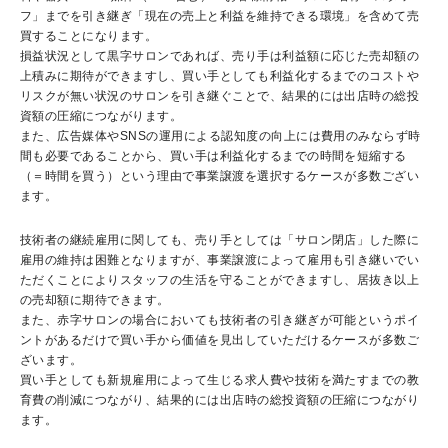
フ」までを引き継ぎ「現在の売上と利益を維持できる環境」を含めて売
買することになります。
損益状況として黒字サロンであれば、売り手は利益額に応じた売却額の
上積みに期待ができますし、買い手としても利益化するまでのコストや
リスクが無い状況のサロンを引き継ぐことで、結果的には出店時の総投
資額の圧縮につながります。
また、広告媒体やSNSの運用による認知度の向上には費用のみならず時
間も必要であることから、買い手は利益化するまでの時間を短縮する
（＝時間を買う）という理由で事業譲渡を選択するケースが多数ござい
ます。
技術者の継続雇用に関しても、売り手としては「サロン閉店」した際に
雇用の維持は困難となりますが、事業譲渡によって雇用も引き継いでい
ただくことによりスタッフの生活を守ることができますし、居抜き以上
の売却額に期待できます。
また、赤字サロンの場合においても技術者の引き継ぎが可能というポイ
ントがあるだけで買い手から価値を見出していただけるケースが多数ご
ざいます。
買い手としても新規雇用によって生じる求人費や技術を満たすまでの教
育費の削減につながり、結果的には出店時の総投資額の圧縮につながり
ます。