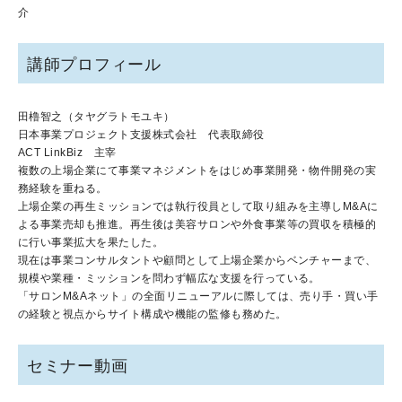
介
講師プロフィール
田櫓智之（タヤグラトモユキ）
日本事業プロジェクト支援株式会社 代表取締役
ACT LinkBiz 主宰
複数の上場企業にて事業マネジメントをはじめ事業開発・物件開発の実
務経験を重ねる。
上場企業の再生ミッションでは執行役員として取り組みを主導しM&Aに
よる事業売却も推進。再生後は美容サロンや外食事業等の買収を積極的
に行い事業拡大を果たした。
現在は事業コンサルタントや顧問として上場企業からベンチャーまで、
規模や業種・ミッションを問わず幅広な支援を行っている。
「サロンM&Aネット」の全面リニューアルに際しては、売り手・買い手
の経験と視点からサイト構成や機能の監修も務めた。
セミナー動画