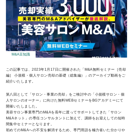
セミナー動画
M&A豆知識
この記事では、2023年1月17日に開催された「M&A無料セミナー［売却
編］ 小規模・個人サロン売却の基礎（総集編）」のアーカイブ動画をご
紹介いたします。
第八回として「サロン・事業の売却」をご検討中の「小規模サロン・個
人サロンのオーナー」に向けた
無料WEBセミナーをBGアカデミーにて
開催いたしました。
美容サロン事業専門の
M&A
を長年に渡ってサポートしてきた「サロン
M&A
ネット」の専任コンサルタント
に加えて、講師をお迎えしての短時
間集中セミナーとなります。
初めてのM&Aへの不安を解消するため、専門用語を極力省いた分かりや