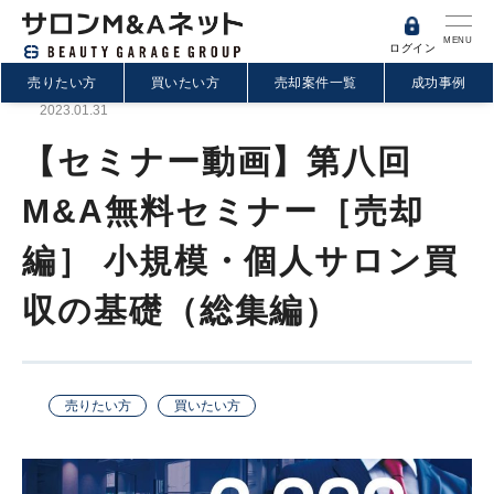
MENU
ログイン
売りたい方
買いたい方
売却案件一覧
成功事例
2023.01.31
【セミナー動画】第八回
M&A無料セミナー［売却
編］ 小規模・個人サロン買
収の基礎（総集編）
売りたい方
買いたい方