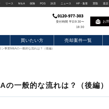
計
リース
M＆A
保険
POS
決済
ニュース
HP・集客
買取
退店
お
受付時間 平日9:30〜
18:30
買いたい方
売却案件一覧
ロン事業M&Aの一般的な流れは？（後編）
&Aの一般的な流れは？（後編）