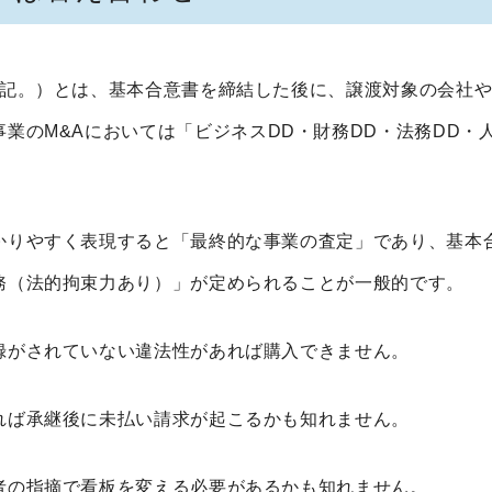
記。）とは、基本合意書を締結した後に、譲渡対象の会社
事業の
M&A
においては「ビジネス
DD
・財務
DD
・法務
DD
・
かりやすく表現すると「最終的な事業の査定」であり、基本
務（法的拘束力あり）」が定められることが一般的です。
録がされていない違法性があれば購入できません。
れば承継後に未払い請求が起こるかも知れません。
者の指摘で看板を変える必要があるかも知れません。