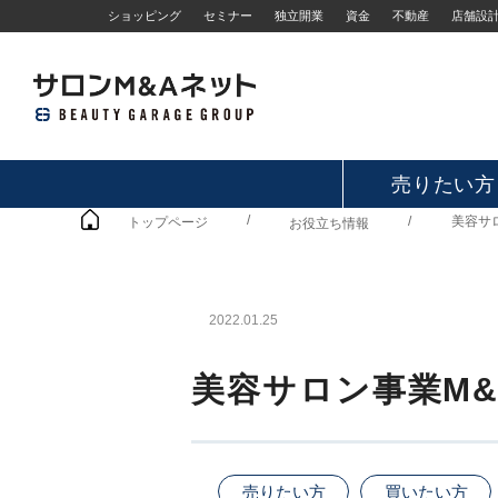
ショッピング
セミナー
独立開業
資金
不動産
店舗設
売りたい方
/
/
美容サ
トップページ
お役立ち情報
2022.01.25
美容サロン事業M
売りたい方
買いたい方