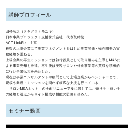
講師プロフィール
田櫓智之（タヤグラトモユキ）
日本事業プロジェクト支援株式会社 代表取締役
ACT LinkBiz 主宰
複数の上場企業にて事業マネジメントをはじめ事業開発・物件開発の実
務経験を重ねる。
上場企業の再生ミッションでは執行役員として取り組みを主導しM&Aに
よる事業売却も推進。再生後は美容サロンや外食事業等の買収を積極的
に行い事業拡大を果たした。
現在は事業コンサルタントや顧問として上場企業からベンチャーまで、
規模や業種・ミッションを問わず幅広な支援を行っている。
「サロンM&Aネット」の全面リニューアルに際しては、売り手・買い手
の経験と視点からサイト構成や機能の監修も務めた。
セミナー動画