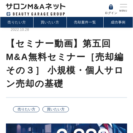
MENU
ログイン
売りたい方
買いたい方
売却案件一覧
成功事例
2022.10.28
【セミナー動画】第五回
M&A無料セミナー［売却編
その３］ 小規模・個人サロ
ン売却の基礎
売りたい方
買いたい方