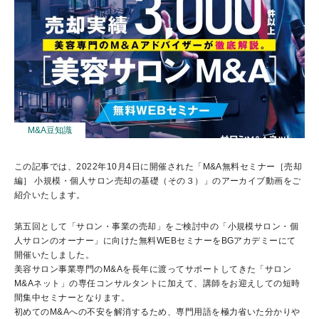
セミナー動画
M&A豆知識
この記事では、2022年10月4日に開催された「M&A無料セミナー［売却
編］ 小規模・個人サロン売却の基礎（その３）」のアーカイブ動画をご
紹介いたします。
第五回として「サロン・事業の売却」をご検討中の「小規模サロン・個
人サロンのオーナー」に向けた
無料WEBセミナーをBGアカデミーにて
開催いたしました。
美容サロン事業専門の
M&A
を長年に渡ってサポートしてきた「サロン
M&A
ネット」の専任コンサルタント
に加えて、講師をお迎えしての短時
間集中セミナーとなります。
初めてのM&Aへの不安を解消するため、専門用語を極力省いた分かりや