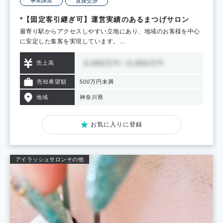
直接交渉
*【固定客引継ぎ可】運営実績のあるまつげサロン
最寄り駅からアクセスしやすい立地にあり、地域のお客様を中心
に安定した集客を実現しています。…
売上高
売却希望額
500万円未満
地域
神奈川県
お気に入りに登録
アイラッシュサロン
その他