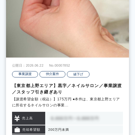
公開日：2026.06.22
No.00007852
事業譲渡
仲介案件
値下げ
【東京都上野エリア】黒字／ネイルサロン／事業譲渡
／スタッフ引き継ぎあり
【譲渡希望金額（税込）】175万円 ●本件は、東京都上野エリア
に所在するネイルサロンの事業…
売上高
売却希望額
200万円未満