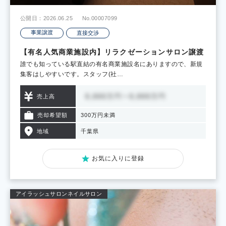
公開日：2026.06.25
No.00007099
事業譲渡
直接交渉
【有名人気商業施設内】リラクゼーションサロン譲渡
誰でも知っている駅直結の有名商業施設名にありますので、新規
集客はしやすいです。スタッフ(社…
売上高
売却希望額
300万円未満
地域
千葉県
お気に入りに登録
アイラッシュサロン
ネイルサロン