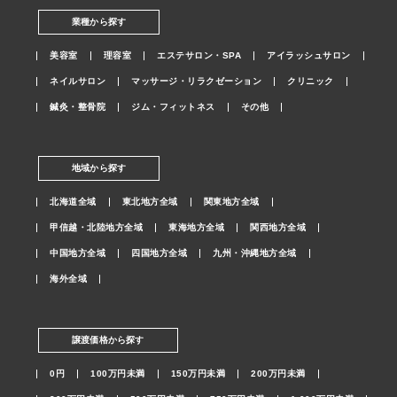
業種から探す
美容室
理容室
エステサロン・SPA
アイラッシュサロン
ネイルサロン
マッサージ・リラクゼーション
クリニック
鍼灸・整骨院
ジム・フィットネス
その他
地域から探す
北海道全域
東北地方全域
関東地方全域
甲信越・北陸地方全域
東海地方全域
関西地方全域
中国地方全域
四国地方全域
九州・沖縄地方全域
海外全域
譲渡価格から探す
0円
100万円未満
150万円未満
200万円未満