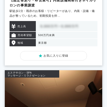
【固定客あり・即営業可】内装設備商材付きネイルサ
ロンの事業譲渡
駅徒歩1分・既存のお客様・リピーターがあり、内装・設備・備
品が整っているため、初期投資を抑…
売上高
売却希望額
500万円未満
地域
東京都
お気に入りに登録
エステサロン・SPA
マッサージ・リラクゼーション