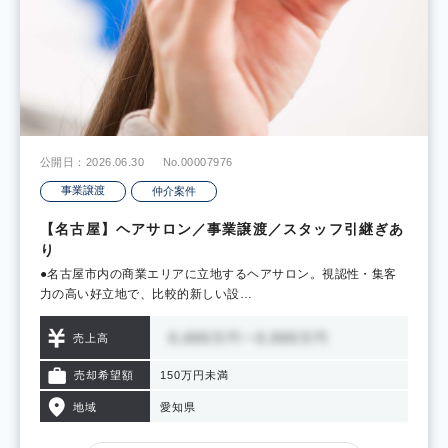
公開日：2026.06.30
No.00007976
事業譲渡
仲介案件
【名古屋】ヘアサロン／事業譲渡／スタッフ引継ぎあ
り
●名古屋市内の商業エリアに立地するヘアサロン。視認性・集客
力の高い好立地で、比較的新しい設…
売上高
売却希望額
150万円未満
地域
愛知県