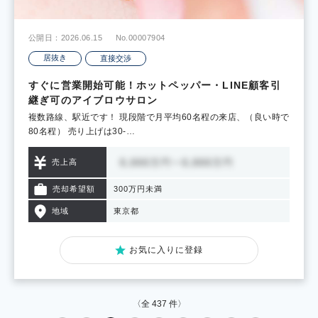
公開日：2026.06.15
No.00007904
居抜き
直接交渉
すぐに営業開始可能！ホットペッパー・LINE顧客引
継ぎ可のアイブロウサロン
複数路線、駅近です！ 現段階で月平均60名程の来店、（良い時で
80名程） 売り上げは30-…
売上高
売却希望額
300万円未満
地域
東京都
お気に入りに登録
〈全
437
件〉