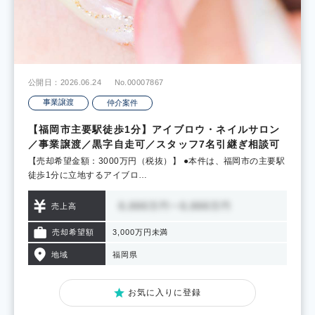
公開日：2026.06.24
No.00007867
事業譲渡
仲介案件
【福岡市主要駅徒歩1分】アイブロウ・ネイルサロン
／事業譲渡／黒字自走可／スタッフ7名引継ぎ相談可
【売却希望金額：3000万円（税抜）】 ●本件は、福岡市の主要駅
徒歩1分に立地するアイブロ…
売上高
売却希望額
3,000万円未満
地域
福岡県
お気に入りに登録