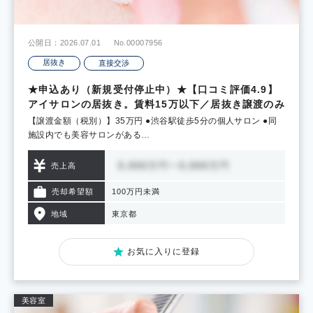
公開日：2026.07.01
No.00007956
居抜き
直接交渉
★申込あり（新規受付停止中）★【口コミ評価4.9】
アイサロンの居抜き。賃料15万以下／居抜き譲渡のみ
【譲渡金額（税別）】35万円 ●渋谷駅徒歩5分の個人サロン ●同
施設内でも美容サロンがある…
売上高
売却希望額
100万円未満
地域
東京都
お気に入りに登録
美容室