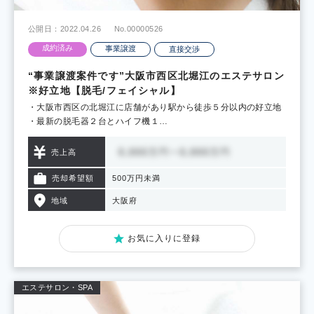
公開日：2022.04.26
No.00000526
成約済み
事業譲渡
直接交渉
“事業譲渡案件です”大阪市西区北堀江のエステサロン
※好立地【脱毛/フェイシャル】
・大阪市西区の北堀江に店舗があり駅から徒歩５分以内の好立地
・最新の脱毛器２台とハイフ機１…
売上高
売却希望額
500万円未満
地域
大阪府
お気に入りに登録
エステサロン・SPA