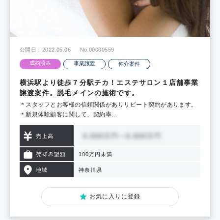
公開日：2022.05.06
No.00000559
成約済み
事業譲渡
仲介案件
横浜駅より徒歩７分駅チカ！エステサロン１店舗事業
譲渡案件。脱毛メインの施術です。
＊スタッフとお客様の信頼関係がありリピート契約があります。
＊新規体験顧客に関して、契約率…
売上高
売却希望額
100万円未満
地域
神奈川県
お気に入りに登録