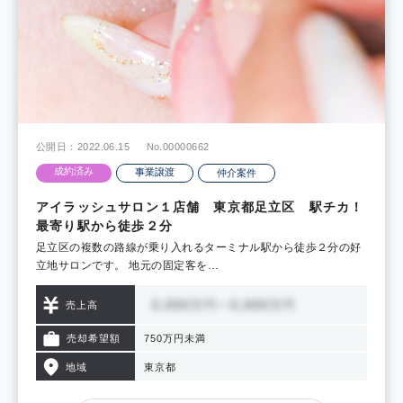
公開日：2022.06.15
No.00000662
成約済み
事業譲渡
仲介案件
アイラッシュサロン１店舗 東京都足立区 駅チカ！
最寄り駅から徒歩２分
足立区の複数の路線が乗り入れるターミナル駅から徒歩２分の好
立地サロンです。 地元の固定客を…
売上高
売却希望額
750万円未満
地域
東京都