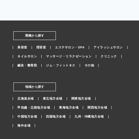
業種から探す
美容室
理容室
エステサロン・SPA
アイラッシュサロン
ネイルサロン
マッサージ・リラクゼーション
クリニック
鍼灸・整骨院
ジム・フィットネス
その他
地域から探す
北海道全域
東北地方全域
関東地方全域
甲信越・北陸地方全域
東海地方全域
関西地方全域
中国地方全域
四国地方全域
九州・沖縄地方全域
海外全域