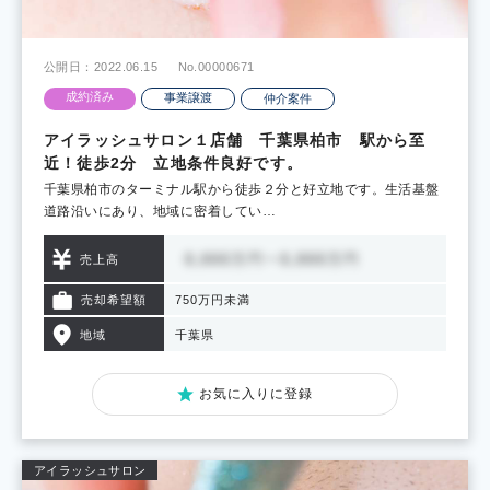
公開日：2022.06.15
No.00000671
成約済み
事業譲渡
仲介案件
アイラッシュサロン１店舗 千葉県柏市 駅から至
近！徒歩2分 立地条件良好です。
千葉県柏市のターミナル駅から徒歩２分と好立地です。生活基盤
道路沿いにあり、地域に密着してい…
売上高
売却希望額
750万円未満
地域
千葉県
お気に入りに登録
アイラッシュサロン