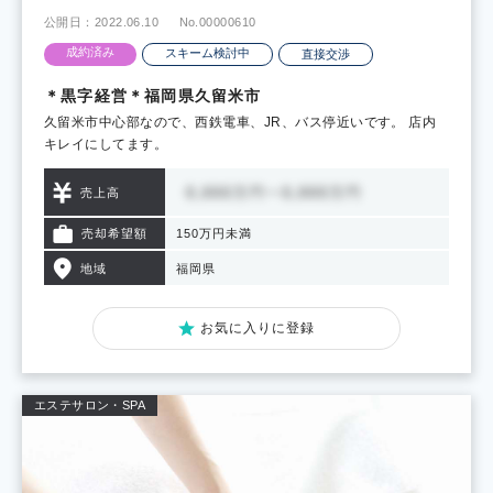
公開日：2022.06.10
No.00000610
成約済み
スキーム検討中
直接交渉
＊黒字経営＊福岡県久留米市
久留米市中心部なので、西鉄電車、JR、バス停近いです。 店内
キレイにしてます。
売上高
売却希望額
150万円未満
地域
福岡県
お気に入りに登録
エステサロン・SPA