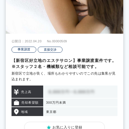
公開日：2022.04.20
No.00000509
事業譲渡
直接交渉
【新宿区好立地のエステサロン】事業譲渡案件です。
※スタッフ２名・機械類など相談可能です。
新宿区で立地が良く、場所もわかりやすいのでこの先は集客が見
込まれます。
売上高
売却希望額
300万円未満
地域
東京都
お気に入りに登録