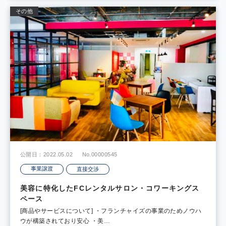
その他
公開日：2022.05.02
No.00000545
事業譲渡
直接交渉
美容に特化したFCレンタルサロン・コワーキングス
ペース
[商品やサービスについて] ・フランチャイズの事業のためノウハ
ウが構築されており安心 ・美…