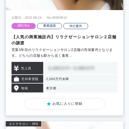
公開日：2022.08.24
No.00000914
成約済み
事業譲渡
仲介案件
【人気の商業施設内】リラクゼーションサロン２店舗
の譲渡
営業3年目のリラクゼーションサロン2店舗の売却案件となりま
す。どちらの店舗も駅から近く集客…
売上高
売却希望額
2,000万円未満
地域
東京都
お気に入りに登録
エステサロン・SPA