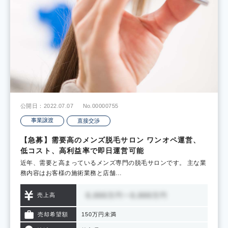
公開日：2022.07.07
No.00000755
事業譲渡
直接交渉
【急募】需要高のメンズ脱毛サロン ワンオペ運営、
低コスト、高利益率で即日運営可能
近年、需要と高まっているメンズ専門の脱毛サロンです。 主な業
務内容はお客様の施術業務と店舗…
売上高
売却希望額
150万円未満