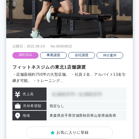
公開日：2022.08.03
No.00000822
成約済み
事業譲渡
会社譲渡
仲介案件
フィットネスジムの東北1店舗譲渡
・店舗面積約750坪の大型店舗。 ・社員２名、アルバイト13名引
継ぎ可能。 ・トレーニング…
売上高
売却希望額
指定なし
地域
青森県
岩手県
宮城県
秋田県
山形県
福島県
お気に入りに登録