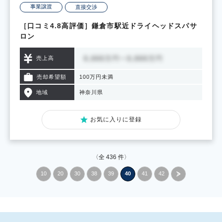
事業譲渡
直接交渉
［口コミ4.8高評価］鎌倉市駅近ドライヘッドスパサ
ロン
売上高
売却希望額
100万円未満
地域
神奈川県
お気に入りに登録
〈全
436
件〉
10
20
30
38
39
40
41
42
»