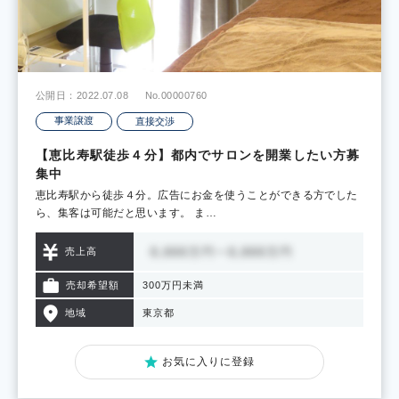
公開日：2022.07.08
No.00000760
事業譲渡
直接交渉
【恵比寿駅徒歩４分】都内でサロンを開業したい方募
集中
恵比寿駅から徒歩４分。広告にお金を使うことができる方でした
ら、集客は可能だと思います。 ま…
売上高
売却希望額
300万円未満
地域
東京都
お気に入りに登録