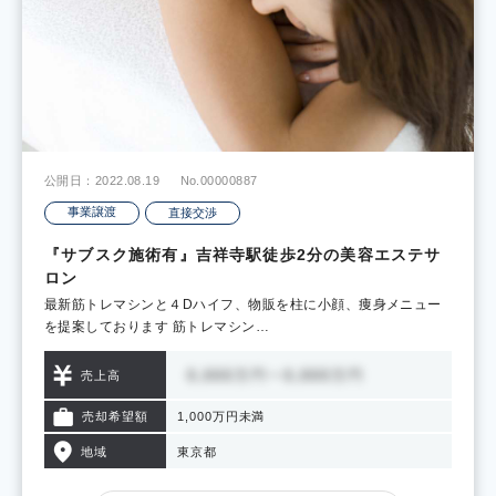
公開日：2022.08.19
No.00000887
事業譲渡
直接交渉
『サブスク施術有』吉祥寺駅徒歩2分の美容エステサ
ロン
最新筋トレマシンと４Dハイフ、物販を柱に小顔、痩身メニュー
を提案しております 筋トレマシン…
売上高
売却希望額
1,000万円未満
地域
東京都