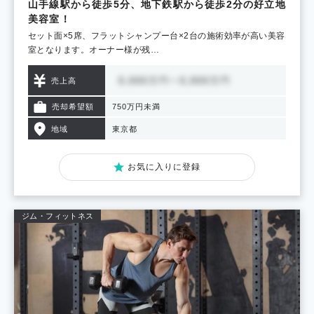
山手線駅から徒歩5分、地下鉄駅から徒歩2分の好立地
美容室！
セット面×5席、フラットシャンプー台×2台の施術効率が高い美容
室となります。オーナー様が残…
売上高
売却希望額
750万円未満
地域
東京都
お気に入りに登録
ジム・フィットネス