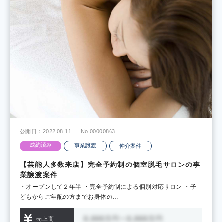
公開日：2022.08.11
No.00000863
成約済み
事業譲渡
仲介案件
【芸能人多数来店】完全予約制の個室脱毛サロンの事
業譲渡案件
・オープンして２年半 ・完全予約制による個別対応サロン ・子
どもからご年配の方までお身体の…
売上高