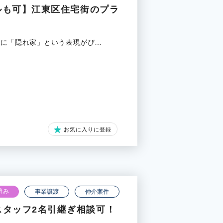
イルも可】江東区住宅街のプラ
さに「隠れ家」という表現がぴ…
お気に入りに登録
済み
事業譲渡
仲介案件
スタッフ2名引継ぎ相談可！