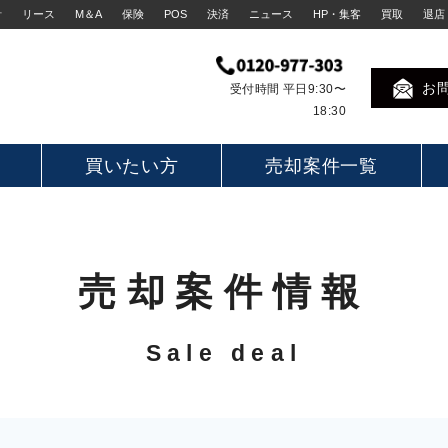
計
リース
M＆A
保険
POS
決済
ニュース
HP・集客
買取
退店
お
受付時間 平日9:30〜
18:30
買いたい方
売却案件一覧
売却案件情報
Sale deal