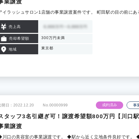
事業譲渡
アイラッシュサロン1店舗の事業譲渡案件です。 町田駅の目の前にあ
売上高
300万円未満
売却希望額
東京都
地域
成約済み
公開日：2022.12.20
No.00000999
事
スタッフ3名引継ぎ可！譲渡希望額800万円【川口
事業譲渡
◆川口の美容室の事業譲渡です。 ◆駅から近く立地条件良好です。 