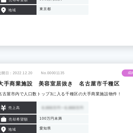
東京都
地域
成
公開日：2022.12.20
No.00001135
大手商業施設 美容室居抜き 名古屋市千種区
名古屋市内で人口数トップ3に入る千種区の大手商業施設物件！
売上高
100万円未満
売却希望額
愛知県
地域