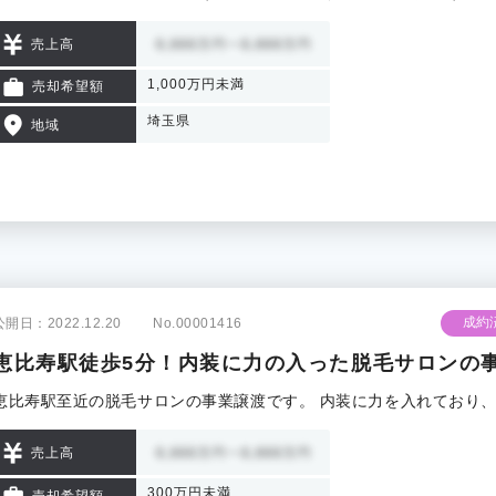
売上高
1,000万円未満
売却希望額
埼玉県
地域
成約
公開日：2022.12.20
No.00001416
恵比寿駅徒歩5分！内装に力の入った脱毛サロンの
恵比寿駅至近の脱毛サロンの事業譲渡です。 内装に力を入れており
売上高
300万円未満
売却希望額