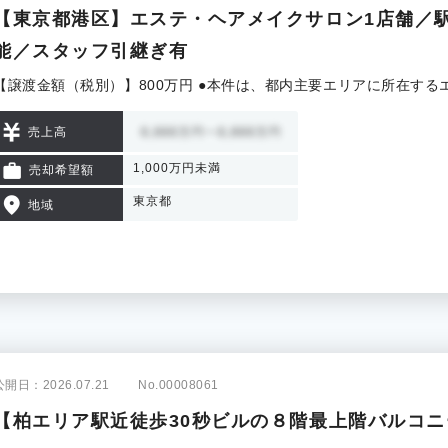
【東京都港区】エステ・ヘアメイクサロン1店舗／
能／スタッフ引継ぎ有
【譲渡金額（税別）】800万円 ●本件は、都内主要エリアに所在す
売上高
1,000万円未満
売却希望額
東京都
地域
公開日：2026.07.21
No.00008061
【柏エリア駅近徒歩30秒ビルの８階最上階バルコ