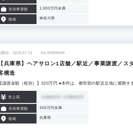
1,000万円未満
売却希望額
神奈川県
地域
公開日：2026.07.21
No.00008084
【兵庫県】ヘアサロン1店舗／駅近／事業譲渡／ス
客構造
【譲渡金額（税別）】320万円 ●本件は、都市部の駅近立地に展開
売上高
300万円未満
売却希望額
兵庫県
地域