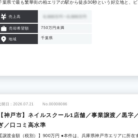
千葉県で最も繁華街の柏エリアの駅から徒歩30秒という好立地と、
売上高
750万円未満
売却希望額
千葉県
地域
公開日：2026.07.21
No.00008086
【神戸市】ネイルスクール1店舗／事業譲渡／黒字
ぎ／口コミ高水準
【譲渡金額（税別）】900万円 ●本件は、兵庫県神戸市エリアに所