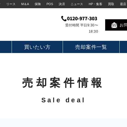
計
リース
M＆A
保険
POS
決済
ニュース
HP・集客
買取
退店
お
受付時間 平日9:30〜
18:30
買いたい方
売却案件一覧
売却案件情報
Sale deal