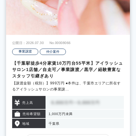
公開日：2026.07.30
No.00008066
事業譲渡
仲介案件
【千葉駅徒歩4分家賃10万円台55平米】アイラッシュ
サロン1店舗／自走可／事業譲渡／黒字／経験豊富な
スタッフ引継ぎあり
【譲渡金額（税別）】999万円 ●本件は、千葉市エリアに所在す
るアイラッシュサロンの事業譲…
売上高
売却希望額
1,000万円未満
地域
千葉県