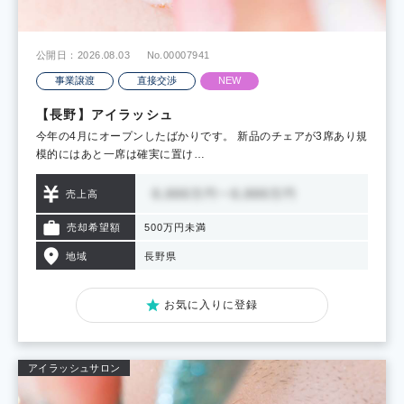
公開日：2026.08.03
No.00007941
事業譲渡
直接交渉
NEW
【長野】アイラッシュ
今年の4月にオープンしたばかりです。 新品のチェアが3席あり規
模的にはあと一席は確実に置け…
売上高
売却希望額
500万円未満
地域
長野県
お気に入りに登録
アイラッシュサロン