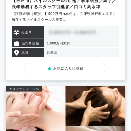
【神戸市】ネイルスクール1店舗／事業譲渡／黒字／
長年勤務するスタッフ引継ぎ／口コミ高水準
【譲渡金額（税別）】900万円 ●本件は、兵庫県神戸市エリアに
所在するネイルスクールの事業…
売上高
売却希望額
1,000万円未満
地域
兵庫県
お気に入りに登録
エステサロン・SPA