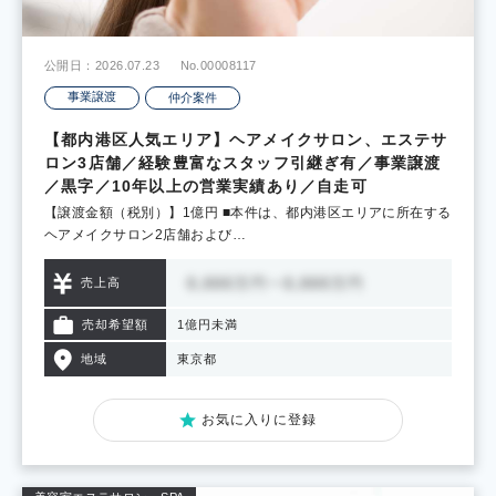
公開日：2026.07.23
No.00008117
事業譲渡
仲介案件
【都内港区人気エリア】ヘアメイクサロン、エステサ
ロン3店舗／経験豊富なスタッフ引継ぎ有／事業譲渡
／黒字／10年以上の営業実績あり／自走可
【譲渡金額（税別）】1億円 ■本件は、都内港区エリアに所在する
ヘアメイクサロン2店舗および…
売上高
売却希望額
1億円未満
地域
東京都
お気に入りに登録