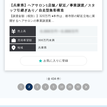
【兵庫県】ヘアサロン1店舗／駅近／事業譲渡／スタ
ッフ引継ぎあり／自走型集客構造
【譲渡金額（税別）】320万円 ●本件は、都市部の駅近立地に展
開するヘアサロンの事業譲渡案…
売上高
売却希望額
300万円未満
地域
兵庫県
お気に入りに登録
〈全
434
件〉
1
2
3
4
5
10
20
30
»