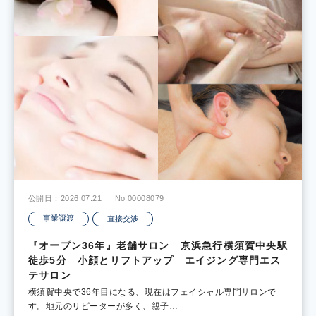
公開日：2026.07.21
No.00008079
事業譲渡
直接交渉
『オープン36年』老舗サロン 京浜急行横須賀中央駅
徒歩5分 小顔とリフトアップ エイジング専門エス
テサロン
横須賀中央で36年目になる、現在はフェイシャル専門サロンで
す。地元のリピーターが多く、親子…