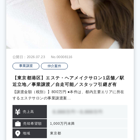
公開日：2026.07.23
No.00008116
事業譲渡
仲介案件
【東京都港区】エステ・ヘアメイクサロン1店舗／駅
近立地／事業譲渡／自走可能／スタッフ引継ぎ有
【譲渡金額（税別）】800万円 ●本件は、都内主要エリアに所在
するエステサロンの事業譲渡案…
売上高
売却希望額
1,000万円未満
地域
東京都