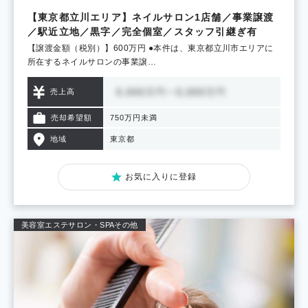
【東京都立川エリア】ネイルサロン1店舗／事業譲渡
／駅近立地／黒字／完全個室／スタッフ引継ぎ有
【譲渡金額（税別）】600万円 ●本件は、東京都立川市エリアに
所在するネイルサロンの事業譲…
売上高
売却希望額
750万円未満
地域
東京都
お気に入りに登録
美容室
エステサロン・SPA
その他