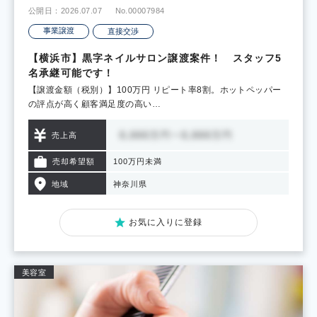
公開日：2026.07.07
No.00007984
事業譲渡
直接交渉
【横浜市】黒字ネイルサロン譲渡案件！ スタッフ5
名承継可能です！
【譲渡金額（税別）】100万円 リピート率8割。ホットペッパー
の評点が高く顧客満足度の高い…
売上高
売却希望額
100万円未満
地域
神奈川県
お気に入りに登録
美容室