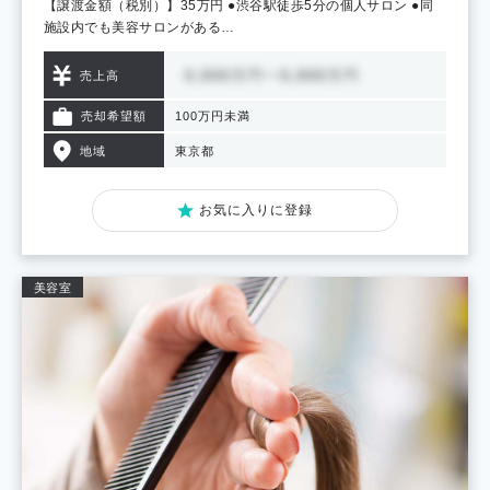
【譲渡金額（税別）】35万円 ●渋谷駅徒歩5分の個人サロン ●同
施設内でも美容サロンがある…
売上高
売却希望額
100万円未満
地域
東京都
お気に入りに登録
美容室