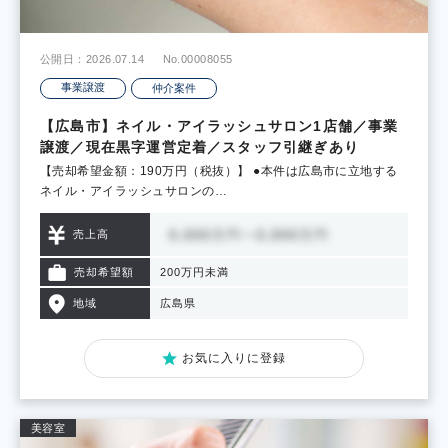
公開日：2026.07.14
No.00008055
事業譲渡
仲介案件
【広島市】ネイル・アイラッシュサロン1店舗／事業
譲渡／現在黒字運営定着／スタッフ引継ぎあり
【売却希望金額：190万円（税抜）】 ●本件は広島市に立地する
ネイル・アイラッシュサロンの…
売上高
売却希望額
200万円未満
地域
広島県
お気に入りに登録
美容室