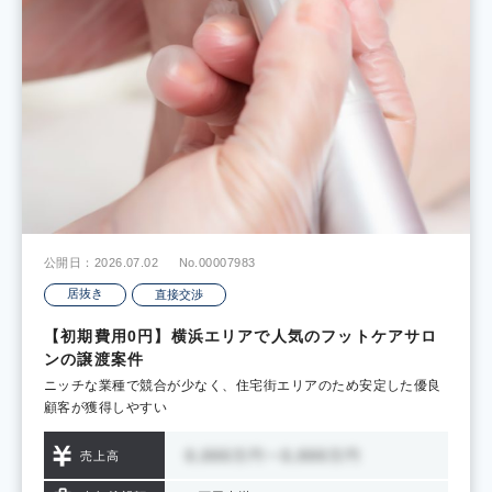
公開日：2026.07.02
No.00007983
居抜き
直接交渉
【初期費用0円】横浜エリアで人気のフットケアサロ
ンの譲渡案件
ニッチな業種で競合が少なく、住宅街エリアのため安定した優良
顧客が獲得しやすい
売上高