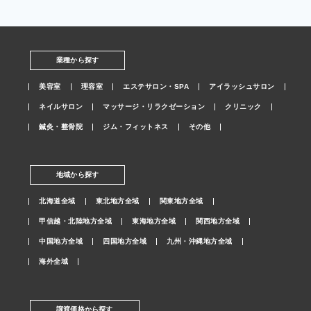
業種から探す
美容室
理容室
エステサロン・SPA
アイラッシュサロン
ネイルサロン
マッサージ・リラクゼーション
クリニック
鍼灸・整骨院
ジム・フィットネス
その他
地域から探す
北海道全域
東北地方全域
関東地方全域
甲信越・北陸地方全域
東海地方全域
関西地方全域
中国地方全域
四国地方全域
九州・沖縄地方全域
海外全域
譲渡価格から探す