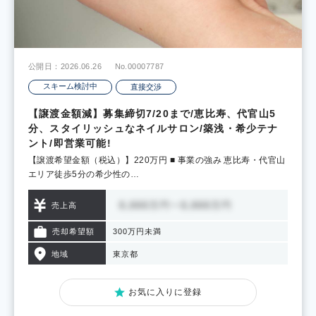
公開日：2026.06.26
No.00007787
スキーム検討中
直接交渉
【譲渡金額減】募集締切7/20まで/恵比寿、代官山5
分、スタイリッシュなネイルサロン/築浅・希少テナ
ント/即営業可能!
【譲渡希望金額（税込）】220万円 ■ 事業の強み 恵比寿・代官山
エリア徒歩5分の希少性の…
売上高
売却希望額
300万円未満
地域
東京都
お気に入りに登録