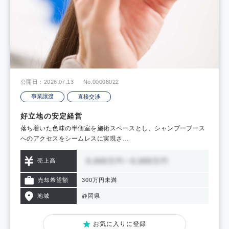
公開日：2026.07.13
No.00008022
事業譲渡
直接交渉
好立地の安定経営
落ち着いた色味の半個室を施術スペースとし、シャンプーブース
へのアクセスをシームレスに実現さ…
売上高
売却希望額
300万円未満
地域
静岡県
お気に入りに登録