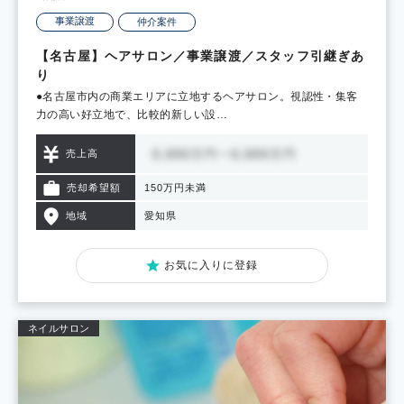
事業譲渡
仲介案件
【名古屋】ヘアサロン／事業譲渡／スタッフ引継ぎあ
り
●名古屋市内の商業エリアに立地するヘアサロン。視認性・集客
力の高い好立地で、比較的新しい設…
売上高
売却希望額
150万円未満
地域
愛知県
お気に入りに登録
ネイルサロン