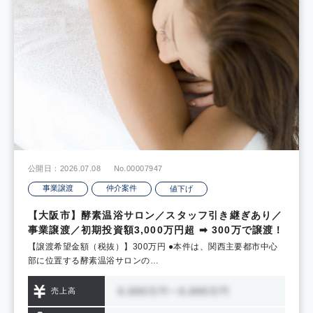
公開日：2026.07.08
No.00007947
事業譲渡
仲介案件
値下げ
【大阪市】酵素温浴サロン／スタッフ引き継ぎあり／
事業譲渡／初期投資額3,000万円超 ➡ 300万で譲渡！
【譲渡希望金額（税抜）】300万円 ●本件は、関西主要都市中心
部に位置する酵素温浴サロンの…
売上高