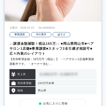
公開日：2026.07.03
No.00006615
事業譲渡
仲介案件
値下げ
↓↓譲渡金額減額！税込165万↓↓ ■岡山県岡山市■ヘア
サロン1店舗■事業譲渡■スタッフ2名引継ぎ相談可■
広々内装のレイアウト
【売却希望金額：165万円（税込）】 ・ヘアサロン1店舗事業譲
渡案件です。 ・オーナー含む…
売上高
売却希望額
150万円未満
地域
岡山県
お気に入りに登録