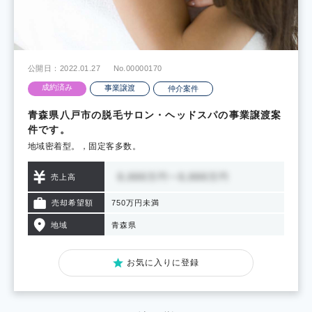
公開日：2022.01.27
No.00000170
成約済み
事業譲渡
仲介案件
青森県八戸市の脱毛サロン・ヘッドスパの事業譲渡案
件です。
地域密着型。，固定客多数。
売上高
売却希望額
750万円未満
地域
青森県
お気に入りに登録