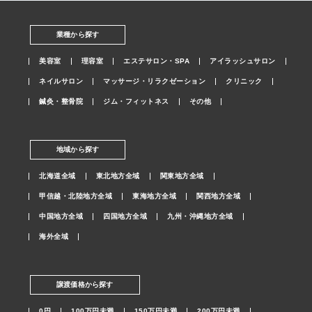
業種から探す
美容室
理容室
エステサロン・SPA
アイラッシュサロン
ネイルサロン
マッサージ・リラクゼーション
クリニック
鍼灸・整骨院
ジム・フィットネス
その他
地域から探す
北海道全域
東北地方全域
関東地方全域
甲信越・北陸地方全域
東海地方全域
関西地方全域
中国地方全域
四国地方全域
九州・沖縄地方全域
海外全域
譲渡価格から探す
0円
100万円未満
150万円未満
200万円未満