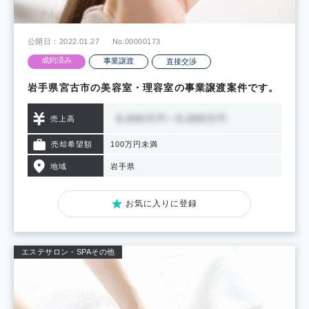
公開日：2022.01.27
No.00000173
成約済み
事業譲渡
直接交渉
岩手県宮古市の美容室・理容室の事業譲渡案件です。
売上高
売却希望額
100万円未満
地域
岩手県
お気に入りに登録
エステサロン・SPA
その他