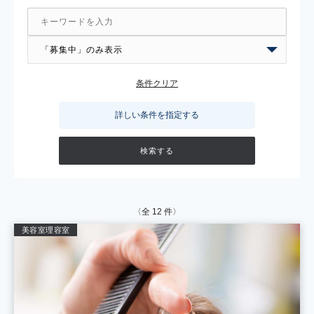
条件クリア
詳しい条件を指定する
〈全
12
件〉
美容室
理容室