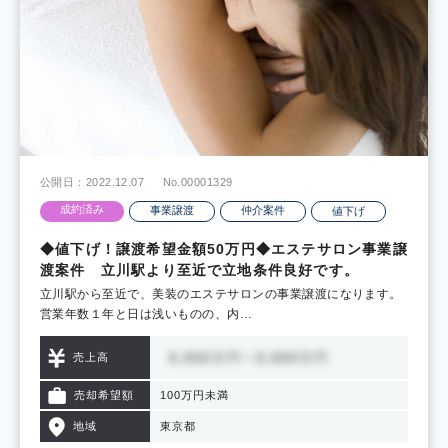
公開日：2022.12.07
No.00001329
成約済み
事業譲渡
仲介案件
値下げ
◆値下げ！譲渡希望金額50万円◆エステサロン事業譲
渡案件 立川駅より至近で立地条件良好です。
立川駅から至近で、美装のエステサロンの事業譲渡になります。
営業年数１年と日は浅いものの、内…
売上高
売却希望額
100万円未満
地域
東京都