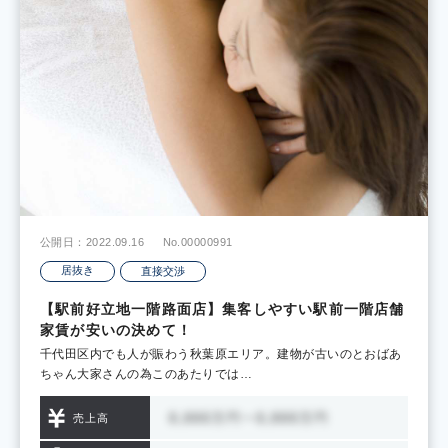
公開日：2022.09.16
No.00000991
居抜き
直接交渉
【駅前好立地一階路面店】集客しやすい駅前一階店舗
家賃が安いの決めて！
千代田区内でも人が賑わう秋葉原エリア。建物が古いのとおばあ
ちゃん大家さんの為このあたりでは…
売上高