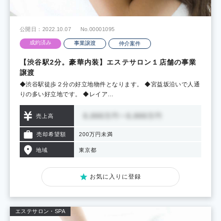
公開日：2022.10.07
No.00001095
成約済み
事業譲渡
仲介案件
【渋谷駅2分。豪華内装】エステサロン１店舗の事業
譲渡
◆渋谷駅徒歩２分の好立地物件となります。 ◆宮益坂沿いで人通
りの多い好立地です。 ◆レイア…
売上高
売却希望額
200万円未満
地域
東京都
お気に入りに登録
エステサロン・SPA