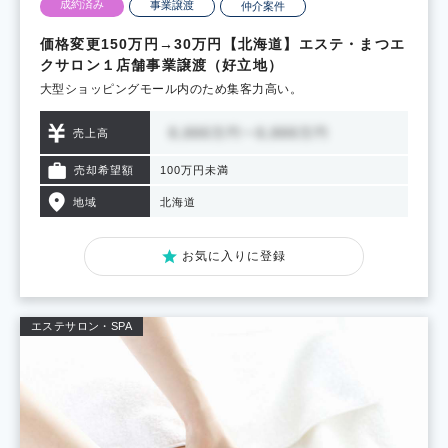
成約済み
事業譲渡
仲介案件
価格変更150万円→30万円【北海道】エステ・まつエ
クサロン１店舗事業譲渡（好立地）
大型ショッピングモール内のため集客力高い。
売上高
売却希望額
100万円未満
地域
北海道
お気に入りに登録
エステサロン・SPA