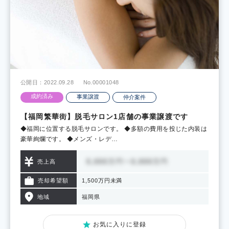
公開日：2022.09.28
No.00001048
成約済み
事業譲渡
仲介案件
【福岡繁華街】脱毛サロン1店舗の事業譲渡です
◆福岡に位置する脱毛サロンです。 ◆多額の費用を投じた内装は
豪華絢爛です。 ◆メンズ・レデ…
売上高
売却希望額
1,500万円未満
地域
福岡県
お気に入りに登録