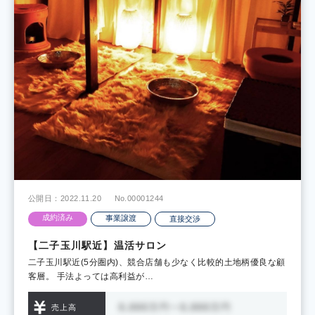
公開日：2022.11.20
No.00001244
成約済み
事業譲渡
直接交渉
【二子玉川駅近】温活サロン
二子玉川駅近(5分圏内)、競合店舗も少なく比較的土地柄優良な顧
客層。 手法よっては高利益が…
売上高