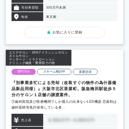
売却希望額
300万円未満
地域
東京都
お気に入りに登録
エステサロン・SPA
アイラッシュサロン
ネイルサロン
マッサージ・リラクゼーション
クリニック
鍼灸・整骨院
その他
公開日：2022.11.16
No.00001232
成約済み
スキーム検討中
直接交渉
『別事業多忙による売却（改装すぐの物件の為什器備
品新品同様）』大阪市北区茶屋町。阪急梅田駅徒歩５
分のサロン１店舗の譲渡案件。
①歯科医院及び医療機関でしか購入の出来ないLED機器 ②薬剤は
歯科医師等免許保有している者…
売上高