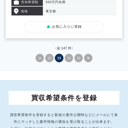
売却希望額
500万円未満
地域
東京都
お気に入りに登録
〈全
147
件〉
11
12
13
14
15
»
買収希望条件を登録
買収希望条件を登録すると新規の案件公開時などにメールにて条
件にマッチした
案件情報の通知を受け取ることが出来ます。