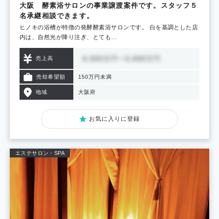
大阪 酵素浴サロンの事業譲渡案件です。スタッフ５
名承継相談できます。
ヒノキの浴槽が特徴の発酵酵素浴サロンです。 白を基調とした店
内は、自然光が降り注ぎ、とても…
売上高
売却希望額
150万円未満
地域
大阪府
お気に入りに登録
エステサロン・SPA