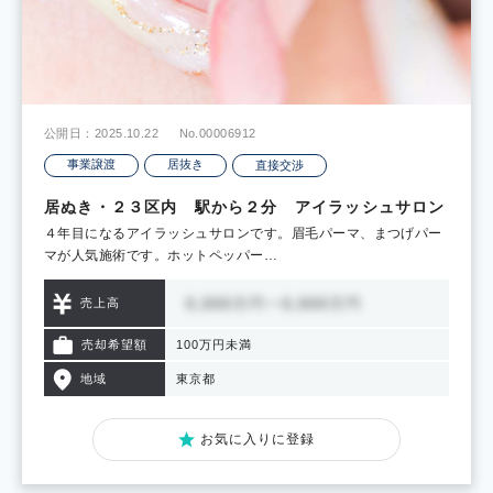
公開日：2025.10.22
No.00006912
事業譲渡
居抜き
直接交渉
居ぬき・２３区内 駅から２分 アイラッシュサロン
４年目になるアイラッシュサロンです。眉毛パーマ、まつげパー
マが人気施術です。ホットペッパー…
売上高
売却希望額
100万円未満
地域
東京都
お気に入りに登録