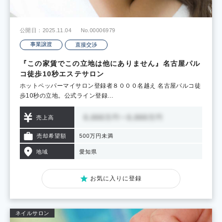
公開日：2025.11.04
No.00006979
事業譲渡
直接交渉
『この家賃でこの立地は他にありません』名古屋パル
コ徒歩10秒エステサロン
ホットペッパーマイサロン登録者８０００名越え 名古屋パルコ徒
歩10秒の立地。公式ライン登録…
売上高
売却希望額
500万円未満
地域
愛知県
お気に入りに登録
ネイルサロン