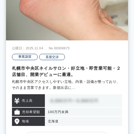
公開日：2025.11.04
No.00006973
事業譲渡
直接交渉
札幌市中央区ネイルサロン・好立地・即営業可能・２
店舗目、開業デビューに最適。
札幌市中央区アクセスしやすい立地。内装・設備が整っており、
そのまま営業できます。新規出店に…
売上高
売却希望額
100万円未満
地域
北海道