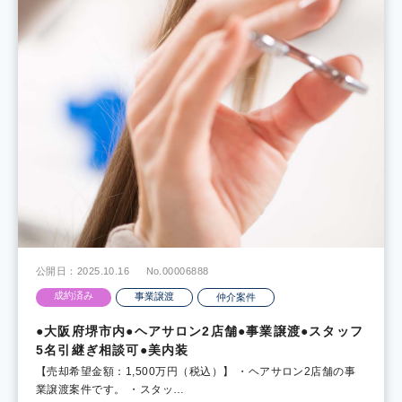
公開日：2025.10.16
No.00006888
成約済み
事業譲渡
仲介案件
●大阪府堺市内●ヘアサロン2店舗●事業譲渡●スタッフ
5名引継ぎ相談可●美内装
【売却希望金額：1,500万円（税込）】 ・ヘアサロン2店舗の事
業譲渡案件です。 ・スタッ…