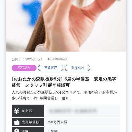
公開日：2025.10.21
No.00006906
成約済み
事業譲渡
直接交渉
[おおたかの森駅徒歩5分] 5席の半個室 安定の黒字
経営 スタッフ引継ぎ相談可
人気のおおたかの森駅徒歩5分のエリアで、単価の高いお客様が
多い場所で、約3年間営業し一度も…
売上高
売却希望額
750万円未満
地域
千葉県