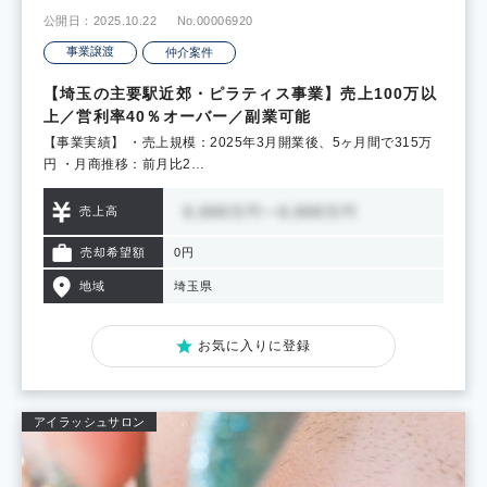
公開日：2025.10.22
No.00006920
事業譲渡
仲介案件
【埼玉の主要駅近郊・ピラティス事業】売上100万以
上／営利率40％オーバー／副業可能
【事業実績】 ・売上規模：2025年3月開業後、5ヶ月間で315万
円 ・月商推移：前月比2…
売上高
売却希望額
0円
地域
埼玉県
お気に入りに登録
アイラッシュサロン