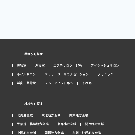
業種から探す
美容室
理容室
エステサロン・SPA
アイラッシュサロン
ネイルサロン
マッサージ・リラクゼーション
クリニック
鍼灸・整骨院
ジム・フィットネス
その他
地域から探す
北海道全域
東北地方全域
関東地方全域
甲信越・北陸地方全域
東海地方全域
関西地方全域
中国地方全域
四国地方全域
九州・沖縄地方全域