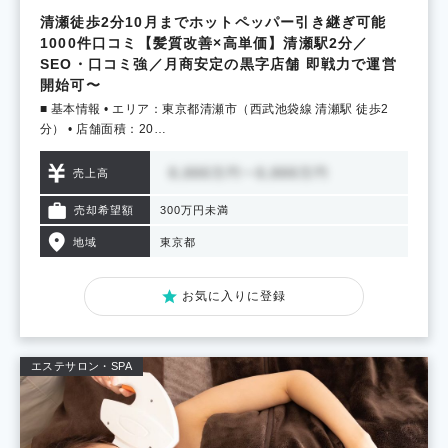
清瀬徒歩2分10月までホットペッパー引き継ぎ可能
1000件口コミ【髪質改善×高単価】清瀬駅2分／
SEO・口コミ強／月商安定の黒字店舗 即戦力で運営
開始可〜
■ 基本情報 • エリア：東京都清瀬市（西武池袋線 清瀬駅 徒歩2
分） • 店舗面積：20…
売上高
売却希望額
300万円未満
地域
東京都
お気に入りに登録
エステサロン・SPA