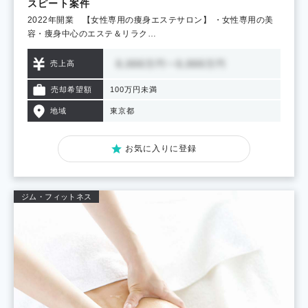
スピート案件
2022年開業 【女性専用の痩身エステサロン】 ・女性専用の美
容・痩身中心のエステ＆リラク…
売上高
売却希望額
100万円未満
地域
東京都
お気に入りに登録
ジム・フィットネス