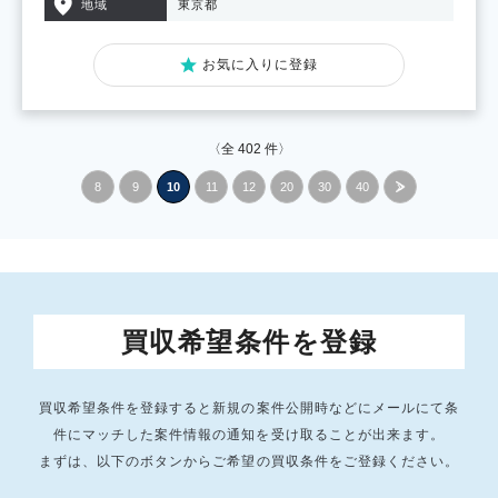
地域
東京都
お気に入りに登録
〈全
402
件〉
8
9
10
11
12
20
30
40
»
買収希望条件を登録
買収希望条件を登録すると新規の案件公開時などにメールにて条
件にマッチした
案件情報の通知を受け取ることが出来ます。
まずは、以下のボタンからご希望の買収条件をご登録ください。