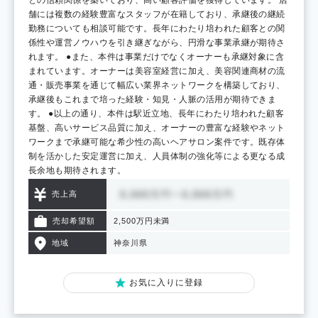
舗には複数の経験豊富なスタッフが在籍しており、承継後の継続
勤務についても相談可能です。長年にわたり培われた顧客との関
係性や運営ノウハウを引き継ぎながら、円滑な事業承継が期待さ
れます。 ●また、本件は事業だけでなくオーナーも承継対象に含
まれています。オーナーは美容室経営に加え、美容関連商材の流
通・販売事業を通じて幅広い業界ネットワークを構築しており、
承継後もこれまで培った経験・知見・人脈の活用が期待できま
す。 ●以上の通り、本件は駅近立地、長年にわたり培われた顧客
基盤、高いサービス品質に加え、オーナーの豊富な経験やネット
ワークまで承継可能な希少性の高いヘアサロン案件です。既存体
制を活かした安定運営に加え、人員体制の強化等による更なる成
長余地も期待されます。
売上高
売却希望額
2,500万円未満
地域
神奈川県
お気に入りに登録