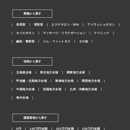
業種から探す
美容室
理容室
エステサロン・SPA
アイラッシュサロン
ネイルサロン
マッサージ・リラクゼーション
クリニック
鍼灸・整骨院
ジム・フィットネス
その他
地域から探す
北海道全域
東北地方全域
関東地方全域
甲信越・北陸地方全域
東海地方全域
関西地方全域
中国地方全域
四国地方全域
九州・沖縄地方全域
海外全域
譲渡価格から探す
0円
100万円未満
150万円未満
200万円未満