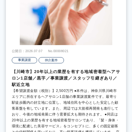
公開日：2026.07.07
No.00008021
事業譲渡
仲介案件
【川崎市】20年以上の業歴を有する地域密着型ヘアサ
ロン1店舗／黒字／事業譲渡／スタッフ引継ぎあり／
駅近立地
【希望譲渡金額（税別）】2,500万円 ●本件は、神奈川県川崎市
エリアに所在するヘアサロン1店舗の事業譲渡案件です。最寄り
駅徒歩圏内の好立地に位置し、地域住民を中心とした安定した顧
客基盤を有しています。また、周辺では大規模再開発も進行して
おり、今後の地域発展に伴う需要拡大も期待されます。 ●同店は
20年以上の業歴を有する地域密着型サロンであり、「髪・身体・
環境に配慮した美容サービス」をコンセプトに、多くの固定顧客
との信頼関係を築いており、高い顧客評価を獲得しています。 店