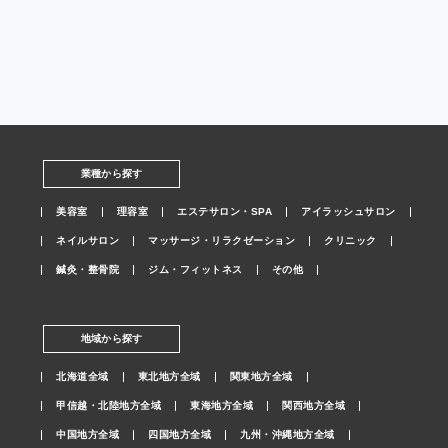
業種から探す
美容室
理容室
エステサロン・SPA
アイラッシュサロン
ネイルサロン
マッサージ・リラクゼーション
クリニック
鍼灸・整骨院
ジム・フィットネス
その他
地域から探す
北海道全域
東北地方全域
関東地方全域
甲信越・北陸地方全域
東海地方全域
関西地方全域
中国地方全域
四国地方全域
九州・沖縄地方全域