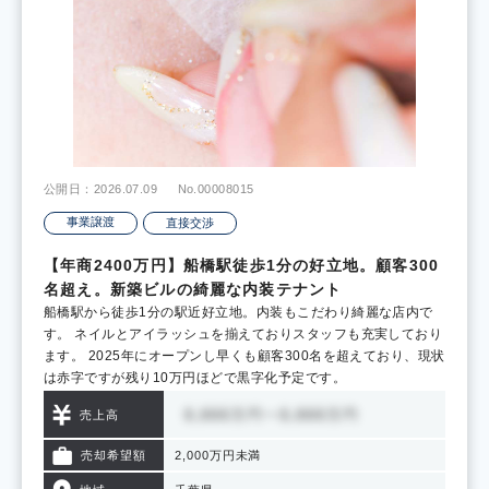
公開日：2026.07.09
No.00008015
事業譲渡
直接交渉
【年商2400万円】船橋駅徒歩1分の好立地。顧客300
名超え。新築ビルの綺麗な内装テナント
船橋駅から徒歩1分の駅近好立地。内装もこだわり綺麗な店内で
す。 ネイルとアイラッシュを揃えておりスタッフも充実しており
ます。 2025年にオープンし早くも顧客300名を超えており、現状
は赤字ですが残り10万円ほどで黒字化予定です。
売上高
売却希望額
2,000万円未満