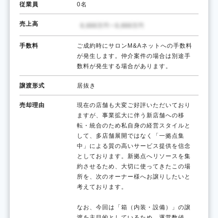
従業員
0名
売上高
手数料
ご成約時にサロンM&Aネットへの手数料
が発生します。仲介案件の場合は別途手
数料が発生する場合があります。
譲渡形式
居抜き
売却理由
現在の店舗も大変ご好評いただいており
ますが、事業拡大に伴う新店舗への移
転・統合のため私自身の経営スタイルと
して、多店舗展開ではなく「一拠点集
中」による質の高いサービス提供を信念
としております。新拠点へリソースを集
約させるため、大切に使ってきたこの場
所を、次のオーナー様へお譲りしたいと
考えております。
なお、今回は「箱（内装・設備）」の譲
渡を主目的としているため、運営数値