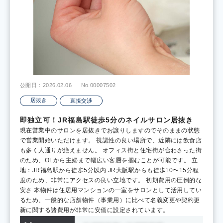
公開日：2026.02.06
No.00007502
居抜き
直接交渉
即独立可！JR福島駅徒歩5分のネイルサロン居抜き
現在営業中のサロンを居抜きでお譲りしますのでそのままの状態
で営業開始いただけます。 視認性の良い場所で、近隣には飲食店
も多く人通りが絶えません。 オフィス街と住宅街が合わさった街
のため、OLから主婦まで幅広い客層を掴むことが可能です。 立
地：JR福島駅から徒歩5分以内 JR大阪駅からも徒歩10〜15分程
度のため、非常にアクセスの良い立地です。 初期費用の圧倒的な
安さ 本物件は住居用マンションの一室をサロンとして活用してい
るため、一般的な店舗物件（事業用）に比べて名義変更や契約更
新に関する諸費用が非常に安価に設定されています。