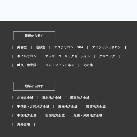
業種から探す
美容室
理容室
エステサロン・SPA
アイラッシュサロン
ネイルサロン
マッサージ・リラクゼーション
クリニック
鍼灸・整骨院
ジム・フィットネス
その他
地域から探す
北海道全域
東北地方全域
関東地方全域
甲信越・北陸地方全域
東海地方全域
関西地方全域
中国地方全域
四国地方全域
九州・沖縄地方全域
海外全域