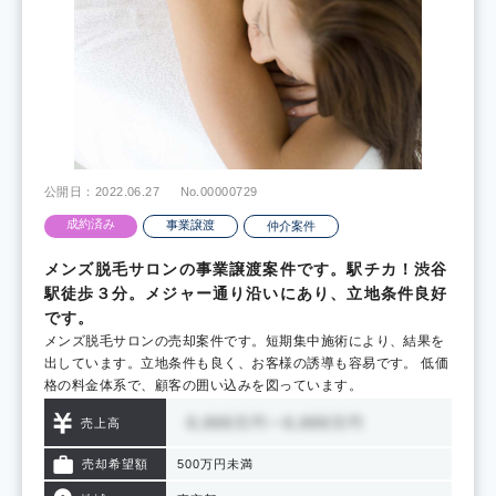
公開日：2022.06.27
No.00000729
成約済み
事業譲渡
仲介案件
メンズ脱毛サロンの事業譲渡案件です。駅チカ！渋谷
駅徒歩３分。メジャー通り沿いにあり、立地条件良好
です。
メンズ脱毛サロンの売却案件です。短期集中施術により、結果を
出しています。立地条件も良く、お客様の誘導も容易です。 低価
格の料金体系で、顧客の囲い込みを図っています。
売上高
売却希望額
500万円未満