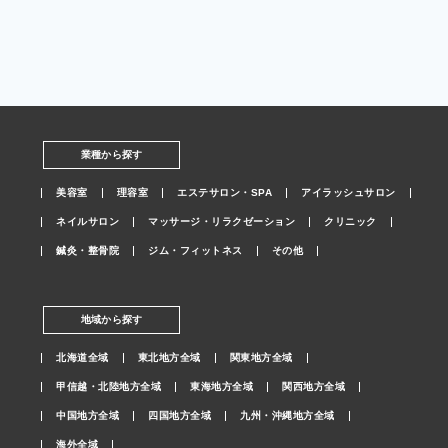
業種から探す
美容室
理容室
エステサロン・SPA
アイラッシュサロン
ネイルサロン
マッサージ・リラクゼーション
クリニック
鍼灸・整骨院
ジム・フィットネス
その他
地域から探す
北海道全域
東北地方全域
関東地方全域
甲信越・北陸地方全域
東海地方全域
関西地方全域
中国地方全域
四国地方全域
九州・沖縄地方全域
海外全域