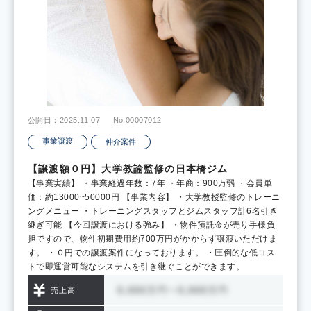
公開日：2025.11.07
No.00007012
事業譲渡
仲介案件
【譲渡額０円】大学教諭監修の日本橋ジム
【事業実績】 ・事業経過年数：7年 ・年商：900万弱 ・会員単
価：約13000~50000円 【事業内容】 ・大学教授監修のトレーニ
ングメニュー ・トレーニングスタッフとジムスタッフ計6名引き
継ぎ可能 【今回譲渡における強み】 ・物件預託金が売り手様負
担ですので、物件初期費用約700万円がかからず譲渡いただけま
す。 ・０円での譲渡案件になっております。 ・圧倒的な低コス
トで即運営可能なシステムを引き継ぐことができます。
売上高