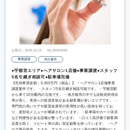
公開日：2025.10.15
No.00006869
事業譲渡
仲介案件
●宇都宮エリア●ヘアサロン1店舗●事業譲渡●スタッフ
5名引継ぎ相談可●駐車場完備
【売却希望金額：3,300万円（税込）】 ・ヘアサロン1店舗事業
譲渡案件です。 ・スタッフ5名引継ぎ相談可能です。 ・宇都宮駅
から車で10分圏内の立地です。 ・地方都市の中でも比較的所得水
準が高く、美容への投資意欲がある顧客層が多いエリアです。 ・
専門性の高いケアや髪質改善等の実用性が高い技術を持ってお
り、差別化メニューが構築されています。 ・駐車場やカード決済
など利便性がある設備が整っています。 ・口コミ高評価で顧客満
足度が高く、リピート率の高い安定顧客を持っています。 ・ヘア
ケア商品販売、エステ、アイラッシュサロン等の併設展開がによ