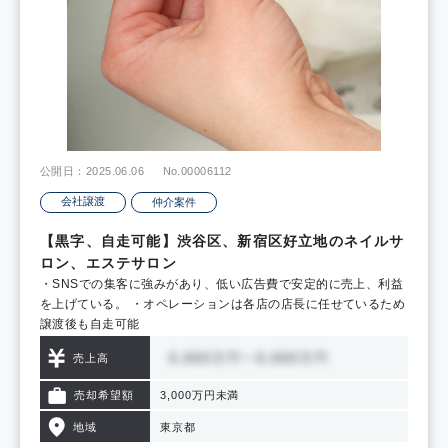
公開日：2025.06.06
No.00006112
会社譲渡
仲介案件
【黒字、自走可能】渋谷区、新宿区好立地のネイルサ
ロン、エステサロン
・SNSでの集客に強みがあり、低い広告費で安定的に売上、利益
を上げている。 ・オペレーションは各店の店長に任せているため
譲渡後も自走可能
売上高
売却希望額
3,000万円未満
地域
東京都