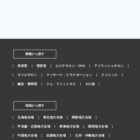
業種から探す
美容室
理容室
エステサロン・SPA
アイラッシュサロン
ネイルサロン
マッサージ・リラクゼーション
クリニック
鍼灸・整骨院
ジム・フィットネス
その他
地域から探す
北海道全域
東北地方全域
関東地方全域
甲信越・北陸地方全域
東海地方全域
関西地方全域
中国地方全域
四国地方全域
九州・沖縄地方全域