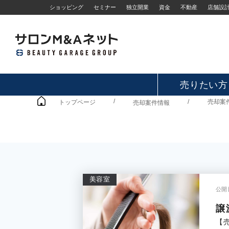
ショッピング
セミナー
独立開業
資金
不動産
店舗設
売りたい方
/
/
売却案
トップページ
売却案件情報
美容室
公開日
譲
【