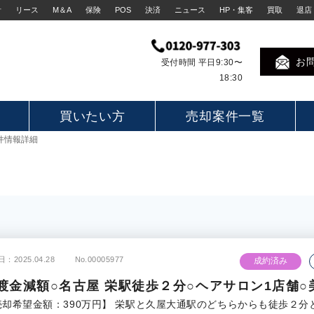
計
リース
M＆A
保険
POS
決済
ニュース
HP・集客
買取
退店
お
受付時間 平日9:30〜
18:30
買いたい方
売却案件一覧
件情報詳細
：2025.04.28
No.00005977
成約済み
渡金減額○名古屋 栄駅徒歩２分○ヘアサロン1店舗○
売却希望金額：390万円】 栄駅と久屋大通駅のどちらからも徒歩２