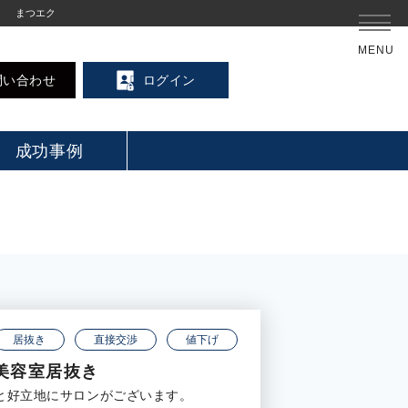
まつエク
MENU
問い合わせ
ログイン
成功事例
居抜き
直接交渉
値下げ
美容室居抜き
分と好立地にサロンがございます。