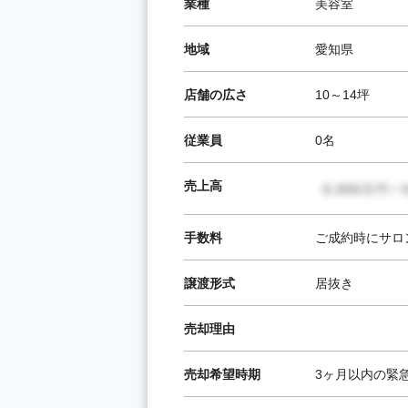
業種
美容室
地域
愛知県
店舗の広さ
10～14坪
従業員
0名
売上高
手数料
ご成約時にサロ
譲渡形式
居抜き
売却理由
売却希望時期
3ヶ月以内の緊