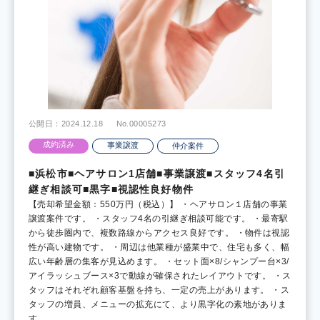
公開日：2024.12.18
No.00005273
成約済み
事業譲渡
仲介案件
■浜松市■ヘアサロン1店舗■事業譲渡■スタッフ4名引
継ぎ相談可■黒字■視認性良好物件
【売却希望金額：550万円（税込）】 ・ヘアサロン１店舗の事業
譲渡案件です。 ・スタッフ4名の引継ぎ相談可能です。 ・最寄駅
から徒歩圏内で、複数路線からアクセス良好です。 ・物件は視認
性が高い建物です。 ・周辺は他業種が盛業中で、住宅も多く、幅
広い年齢層の集客が見込めます。 ・セット面×8/シャンプー台×3/
アイラッシュブース×3で動線が確保されたレイアウトです。 ・ス
タッフはそれぞれ顧客基盤を持ち、一定の売上があります。 ・ス
タッフの増員、メニューの拡充にて、より黒字化の素地がありま
す。