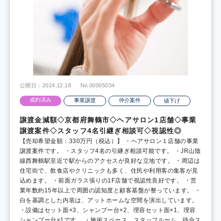
公開日：2024.12.18
No.00005034
成約済み
事業譲渡
仲介案件
値下げ
譲渡金減額◇京都府舞鶴市◇ヘアサロン1店舗◇事業
譲渡案件◇スタッフ4名引継ぎ相談可◇視認性◎
【売却希望金額：330万円（税込）】 ・ヘアサロン１店舗の事業
譲渡案件です。 ・スタッフ4名の引継ぎ相談可能です。 ・JR山陰
線西舞鶴駅至近で駅からのアクセスが良好な立地です。 ・周辺は
住宅街で、飲食店やクリニックも多く、住民や利用客の集客が見
込めます。 ・前面ガラス張りの1F店舗で視認性良好です。 ・営
業年数約15年以上で周囲の認知度と顧客基盤が整っています。 ・
白を基調とした内装は、アットホームな空間を演出しています。
・設備はセット面×3、シャンプー台×2、理容セット面×1、理容
シャンプー台×1です。 ・施術スペース、スタッフルーム、待合ス