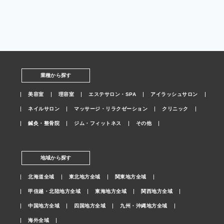
業種から探す
美容室
理容室
エステサロン・SPA
アイラッシュサロン
ネイルサロン
マッサージ・リラクゼーション
クリニック
鍼灸・整骨院
ジム・フィットネス
その他
地域から探す
北海道全域
東北地方全域
関東地方全域
甲信越・北陸地方全域
東海地方全域
関西地方全域
中国地方全域
四国地方全域
九州・沖縄地方全域
海外全域