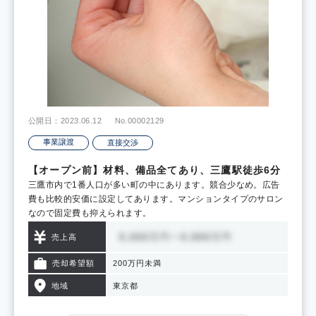
公開日：2023.06.12
No.00002129
事業譲渡
直接交渉
【オープン前】材料、備品全てあり、三鷹駅徒歩6分
三鷹市内で1番人口が多い町の中にあります。競合少なめ。広告
費も比較的安価に設定してあります。マンションタイプのサロン
なので固定費も抑えられます。
売上高
売却希望額
200万円未満
地域
東京都