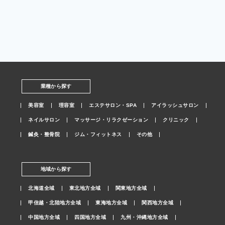
業種から探す
美容室
理容室
エステサロン・SPA
アイラッシュサロン
ネイルサロン
マッサージ・リラクゼーション
クリニック
鍼灸・整骨院
ジム・フィットネス
その他
地域から探す
北海道全域
東北地方全域
関東地方全域
甲信越・北陸地方全域
東海地方全域
関西地方全域
中国地方全域
四国地方全域
九州・沖縄地方全域