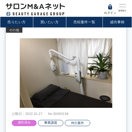
MENU
ログイン
売りたい方
買いたい方
売却案件一覧
成功事例
その他
公開日：2022.01.27
No.00000158
成約済み
事業譲渡
仲介案件