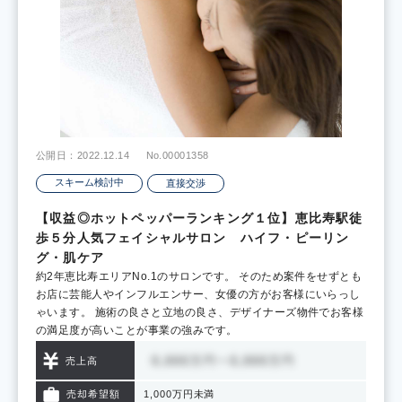
公開日：2022.12.14
No.00001358
スキーム検討中
直接交渉
【収益◎ホットペッパーランキング１位】恵比寿駅徒
歩５分人気フェイシャルサロン ハイフ・ピーリン
グ・肌ケア
約2年恵比寿エリアNo.1のサロンです。 そのため案件をせずとも
お店に芸能人やインフルエンサー、女優の方がお客様にいらっし
ゃいます。 施術の良さと立地の良さ、デザイナーズ物件でお客様
の満足度が高いことが事業の強みです。
売上高
売却希望額
1,000万円未満