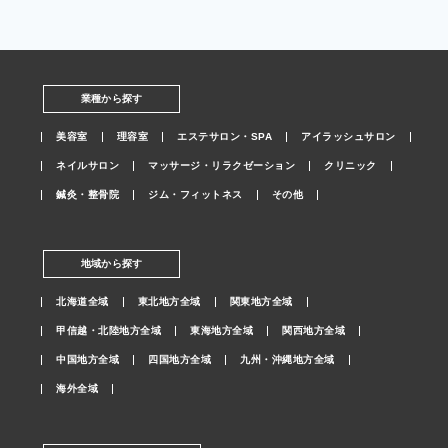
業種から探す
美容室
理容室
エステサロン・SPA
アイラッシュサロン
ネイルサロン
マッサージ・リラクゼーション
クリニック
鍼灸・整骨院
ジム・フィットネス
その他
地域から探す
北海道全域
東北地方全域
関東地方全域
甲信越・北陸地方全域
東海地方全域
関西地方全域
中国地方全域
四国地方全域
九州・沖縄地方全域
海外全域